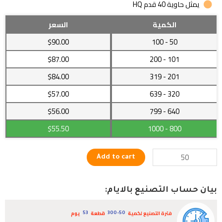
يمثل حاوية 40 قدم HQ
مبرد
الكمية
السعر
مياه
$90.00
- 100
50
مميز
بارد
$87.00
- 200
101
وساخن
$84.00
- 319
201
يعمل
بكفاءة
$57.00
- 639
320
عالية
$56.00
- 799
640
quantity
$55.50
- 1000
800
Add to cart
بيان حساب التصنيع بالايام:
فترة التصنيع لكمية
قطعة
يوم
53
300-50