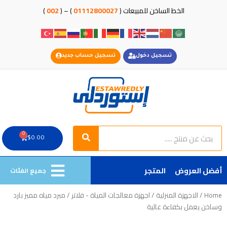
خطي
الخط الساخن للمبيعات (
01112800027
) – (
002
)
لى
لمحتوى
تسجيل دخول
تسجيل حساب جديد
Search
Search
0
Cart
$
0.00
أفضل العروض
المتجر
جميع الفئات
Home
/
الاجهزة المنزلية
/
اجهزة معالجات المياة - فلاتر
/ مبرد مياه مميز بارد
وساخن يعمل بكفاءة عالية