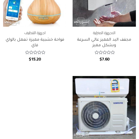
الاجهزة المنزلية
اجهزة التنظيف
مجفف اليد المميز عالي السرعة
فواحة خشبية مميزة تعمل بالواي
وبشكل مميز
فاي
$
15.20
$
7.60
Rated
Rated
0
0
out
out
of
of
5
5