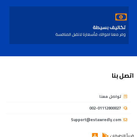
تكاليف بسيطة
وفر معنا اموالك فأسعارنا لاتقبل المنافسة
اتصل بنا
تواصل معنا
002-01112800027
Support@estawredly.com
قريباً التطبيقات