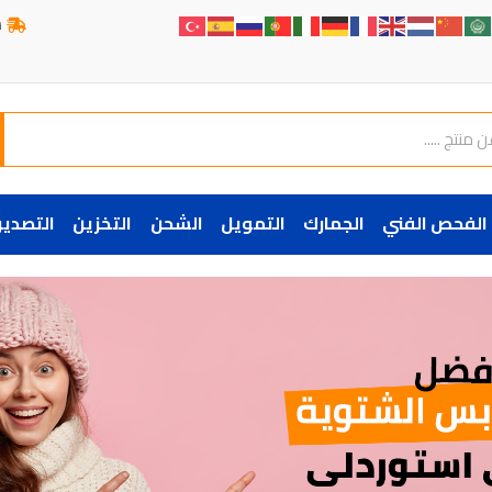
ش
الفحص الفني
الجمارك
التمويل
الشحن
التخزين
التصدير