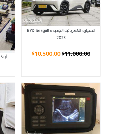
السيارة الكهربائية الجديدة BYD Seagull
2023
10,500.00
11,000.00
$
$
أريك