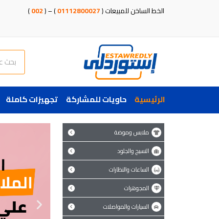
خطي
الخط الساخن للمبيعات (
01112800027
) – (
002
)
لى
لمحتوى
Search
الرئيسية
حاويات للمشاركة
تجهيزات كاملة
ملابس وموضة
النسيج والجلود
الساعات والنظارات
المجوهرات
P
السيارات والمواصلات
r