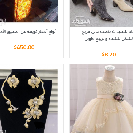
اء للسيدات بكعب عالي مربع
ألواح أحجار كريمة من العقيق الأحم
لشكل للشتاء والربيع طويل
450.00
$
8.70
$