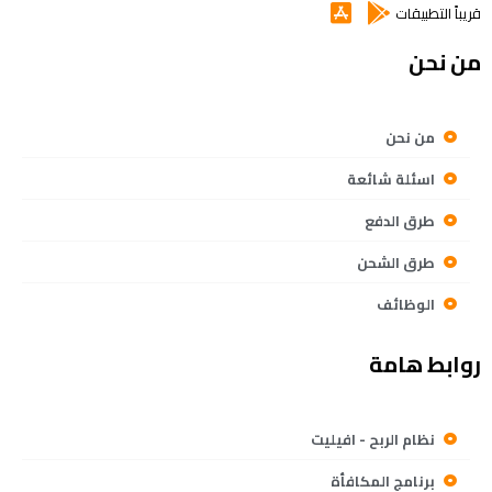
قريباً التطبيقات
من نحن
من نحن
اسئلة شائعة
طرق الدفع
طرق الشحن
الوظائف
روابط هامة
نظام الربح - افيليت
برنامج المكافأة