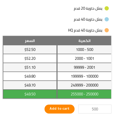
يمثل حاوية 20 قدم
يمثل حاوية 40 قدم
يمثل حاوية 40 قدم HQ
واقي
الكمية
السعر
رصاص
$52.50
- 1000
500
مصنوع
من
$52.20
- 2000
1001
الصلب
$51.10
- 99999
2001
يعمل
بكفاءة
$49.80
- 199999
100000
عالية
$49.70
- 249999
200000
quantity
$49.50
- 255000
250000
Add to cart