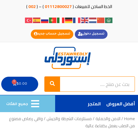
خطي
الخط الساخن للمبيعات (
01112800027
) – (
002
)
لى
لمحتوى
تسجيل دخول
تسجيل حساب جديد
Search
Search
0
Cart
$
0.00
أفضل العروض
المتجر
جميع الفئات
Home
/
الامن والحماية
/
مستلزمات الشرطة والجيش
/ واقي رصاص مصنوع
من الصلب يعمل بكفاءة عالية