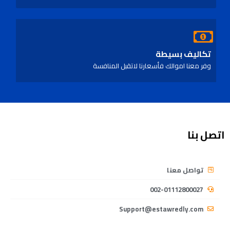
تكاليف بسيطة
وفر معنا اموالك فأسعارنا لاتقبل المنافسة
اتصل بنا
تواصل معنا
002-01112800027
Support@estawredly.com