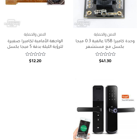
الامن والحماية
الامن والحماية
وحدة كاميرا USB عالمية 0.3 ميجا
الواجهة الأمامية لكاميرا صغيرة
بكسل مع مستشعر
للرؤية الليلة بدقة 5 ميجا بكسل
$
12.20
$
41.30
Rated
Rated
0
0
out
out
of
of
5
5