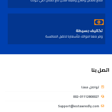
تمتع بأفضل واسرع وسيلة شحن مع ضمان اعلي جودة
تكاليف بسيطة
وفر معنا اموالك فأسعارنا لاتقبل المنافسة
اتصل بنا
تواصل معنا
002-01112800027
Support@estawredly.com