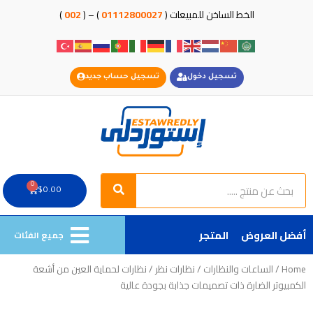
خطي
الخط الساخن للمبيعات (
01112800027
) – (
002
)
لى
لمحتوى
تسجيل دخول
تسجيل حساب جديد
Search
Search
0
Cart
$
0.00
أفضل العروض
المتجر
جميع الفئات
Home
/
الساعات والنظارات
/
نظارات نظر
/ نظارات لحماية العين من أشعة
الكمبيوتر الضارة ذات تصميمات جذابة بجودة عالية