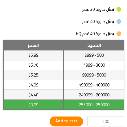
يمثل حاوية 20 قدم
يمثل حاوية 40 قدم
يمثل حاوية 40 قدم HQ
نظارات
الكمية
السعر
لحماية
$5.99
- 2999
500
العين
من
$5.70
- 4999
3000
أشعة
$5.25
- 99999
5000
الكمبيوتر
الضارة
$4.99
- 199999
100000
ذات
تصميمات
200000
- 249999
$4.40
جذابة
$3.99
- 255000
250000
بجودة
عالية
quantity
Add to cart