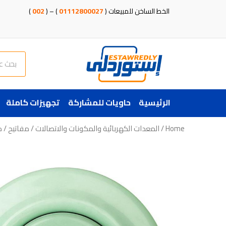
خطي
الخط الساخن للمبيعات (
01112800027
) – (
002
)
لى
لمحتوى
Search
الرئيسية
حاويات للمشاركة
تجهيزات كاملة
Home
/
المعدات الكهربائية والمكونات والاتصالات
/
مفاتيح
/ م