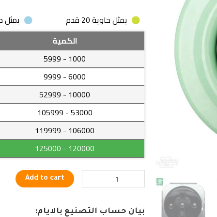
يمثل حاوية 20 قدم
يمثل حاوية
مفتاح
الكمية
كهربائي
- 5999
1000
مصنوع
من
- 9999
6000
السيراميك
- 52999
10000
على
شكل
- 105999
53000
دائرة
- 119999
106000
مثبت
في
- 125000
120000
الحائط
quantity
Add to cart
بيان حساب التصنيع بالايام: