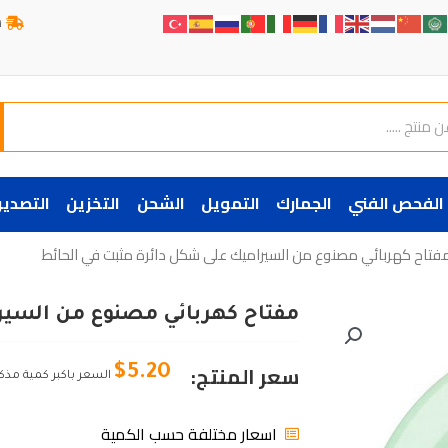
ش
الفحص الفني
الجمارك
التمويل
الشحن
التخزين
التصدير
فتاح كهربائي مصنوع من السيراميك على شكل دائرة مثبت في الحائط
مفتاح كهربائي مصنوع من السير
سعر المنتج:
$
5.20
السعر باكبر كمية مذك
اسعار مختلفة حسب الكمية