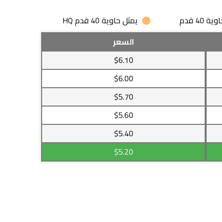
 40 قدم
يمثل حاوية 40 قدم HQ
السعر
$6.10
$6.00
$5.70
$5.60
$5.40
$5.20