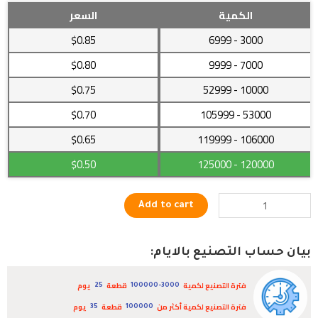
مفتاح
الكمية
السعر
كهربائي
$0.85
- 6999
3000
مثبت
في
$0.80
- 9999
7000
الحائط
$0.75
- 52999
10000
بجودة
رائعة
$0.70
- 105999
53000
quantity
$0.65
- 119999
106000
$0.50
- 125000
120000
Add to cart
بيان حساب التصنيع بالايام:
فترة التصنيع لكمية
قطعة
يوم
25
100000-3000
فترة التصنيع لكمية أكثر من
قطعة
يوم
35
100000