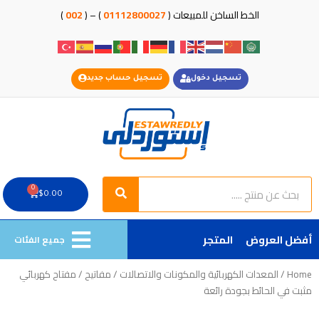
خطي
الخط الساخن للمبيعات (
01112800027
) – (
002
)
لى
لمحتوى
تسجيل دخول
تسجيل حساب جديد
Search
Search
0
Cart
$
0.00
أفضل العروض
المتجر
جميع الفئات
Home
/
المعدات الكهربائية والمكونات والاتصالات
/
مفاتيح
/ مفتاح كهربائي
مثبت في الحائط بجودة رائعة