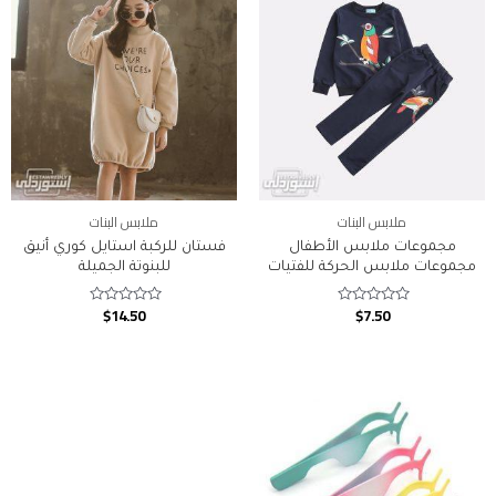
ملابس البنات
ملابس البنات
مجموعات ملابس الأطفال
فستان للركبة استايل كوري أنيق
مجموعات ملابس الحركة للفتيات
للبنوتة الجميلة
$
14.50
$
7.50
Rated
Rated
0
0
out
out
of
of
5
5