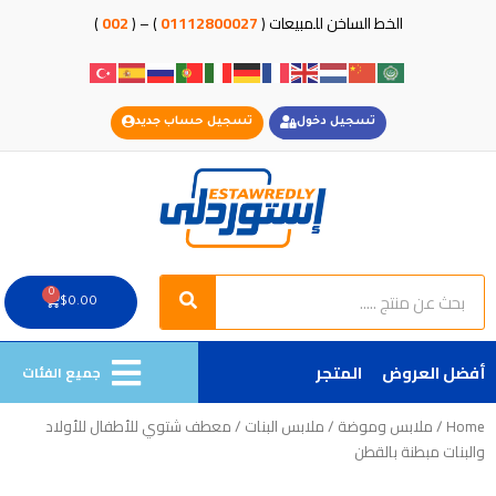
خطي
الخط الساخن للمبيعات (
01112800027
) – (
002
)
لى
لمحتوى
تسجيل دخول
تسجيل حساب جديد
Search
Search
0
Cart
$
0.00
أفضل العروض
المتجر
جميع الفئات
Home
/
ملابس وموضة
/
ملابس البنات
/ معطف شتوي للأطفال للأولاد
والبنات مبطنة بالقطن