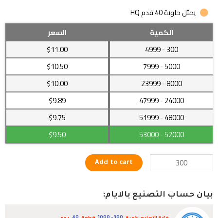
يمثل حاوية 40 قدم HQ
معطف
الكمية
السعر
شتوي
$11.00
- 4999
300
للأطفال
للأولاد
$10.50
- 7999
5000
والبنات
$10.00
- 23999
8000
مبطنة
بالقطن
$9.89
- 47999
24000
quantity
$9.75
- 51999
48000
$9.50
- 53000
52000
Add to cart
بيان حساب التصنيع بالايام:
فترة التصنيع لكمية
قطعة
يوم