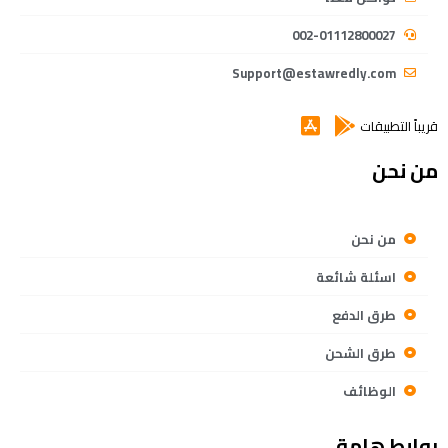
002-01112800027
Support@estawredly.com
قريباً التطبيقات
من نحن
من نحن
اسئلة شائعة
طرق الدفع
طرق الشحن
الوظائف
روابط هامة