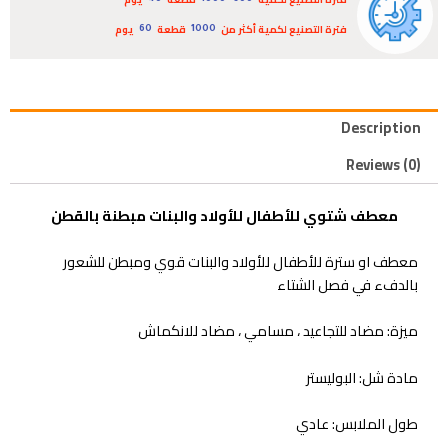
40
300 - 1000
فترة التصنيع لكمية أكثر من
قطعة
يوم
60
1000
Description
Reviews (0)
معطف شتوي للأطفال للأولاد والبنات مبطنة بالقطن
معطف او سترة للأطفال للأولاد والبنات قوي ومبطن للشعور
بالدفء في فصل الشتاء
ميزة: مضاد للتجاعيد ، مسامي ، مضاد للانكماش
مادة شل: البوليستر
طول الملابس: عادي