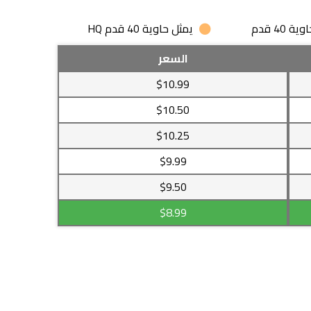
 40 قدم
يمثل حاوية 40 قدم HQ
السعر
$10.99
$10.50
$10.25
$9.99
$9.50
$8.99