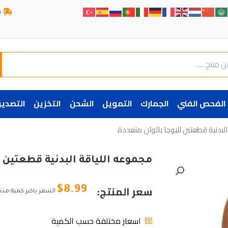
ش
الفحص الفني
الجمارك
التمويل
الشحن
التخزين
التصدير
لبدنية قطعتين لليوجا بالوان متعددة
مجموعه اللياقة البدنية قطعتين ل
سعر المنتج:
$
8.99
السعر باكبر كمية مذك
اسعار مختلفة حسب الكمية