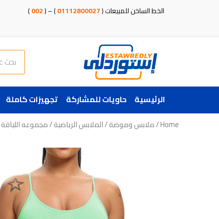
خطي
الخط الساخن للمبيعات (
01112800027
) – (
002
)
لى
لمحتوى
Search
الرئيسية
حاويات للمشاركة
تجهيزات كاملة
Home
/
ملابس وموضة
/
الملابس الرياضية
/ مجموعه اللياقة ا