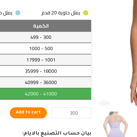
يمثل حاوية 20 قدم
يمثل حاوية
مجموعه
الكمية
اللياقة
- 499
300
البدنية
قطعتين
- 1000
500
لليوجا
- 17999
1001
بالوان
متعددة
- 35999
18000
quantity
- 40999
36000
- 42000
41000
Add to cart
بيان حساب التصنيع بالايام: