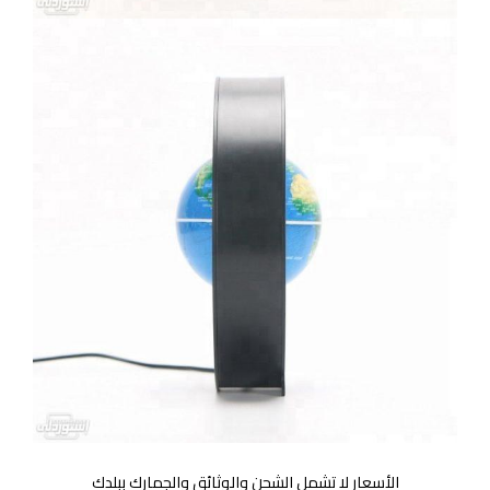
الأسعار لا تشمل الشحن والوثائق والجمارك ببلدك