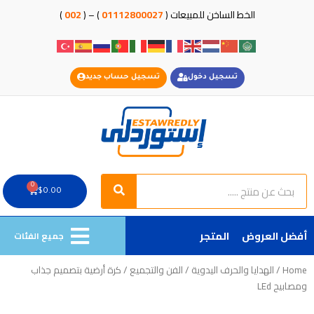
خطي
الخط الساخن للمبيعات (
01112800027
) – (
002
)
لى
لمحتوى
تسجيل دخول
تسجيل حساب جديد
Search
Search
0
Cart
$
0.00
أفضل العروض
المتجر
جميع الفئات
Home
/
الهدايا والحرف اليدوية
/
الفن والتجميع
/ كرة أرضية بتصميم جذاب
ومصابيح LEd