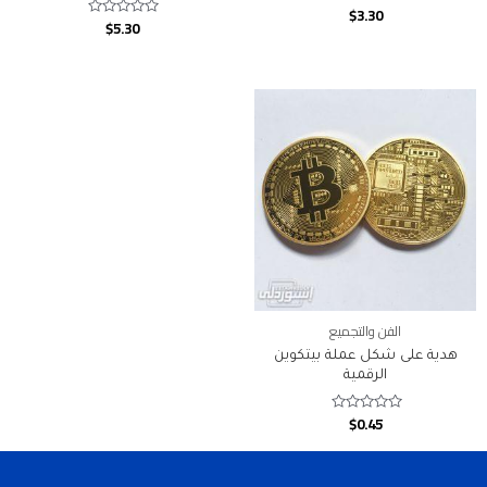
$
3.30
Rated
$
5.30
Rated
0
0
out
out
of
of
5
5
الفن والتجميع
هدية على شكل عملة بيتكوين
الرقمية
$
0.45
Rated
0
out
of
5