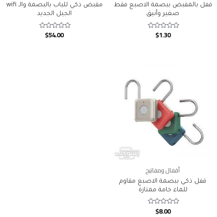
قفل بالمقبض ببصمة الاصبع فقط
مقبض ذكي للباب بالبصمة والـ wifi
صغير وأنيق
الجيل الجديد
$
54.00
$
1.30
Rated
Rated
0
0
out
out
of
of
5
5
أقفال ومفاتيح
قفل ذكي ببصمة الاصبع مقاوم
للماء خامة ممتازة
$
8.00
Rated
0