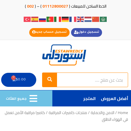
خطي
الخط الساخن للمبيعات (
01112800027
) – (
002
)
لى
لمحتوى
تسجيل دخول
تسجيل حساب جديد
Search
Search
0
Cart
$
0.00
أفضل العروض
المتجر
جميع الفئات
Home
/
الامن والحماية
/
منتجات كاميرات المراقبة
/ كاميرا مراقبة الأمن تعمل
في الهواء الطلق