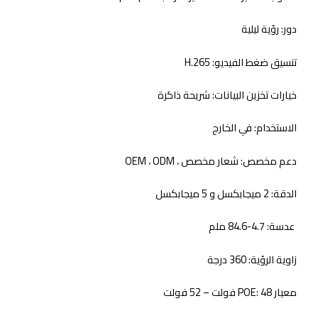
دور:
رؤية ليلية
تنسيق ضغط الفيديو:
H.265
خيارات تخزين البيانات:
شريحة ذاكرة
الاستخدام:
في الخارج
دعم مخصص:
شعار مخصص ، OEM ، ODM
الدقة:
2 ميجابكسل و 5 ميجابكسل
عدسة:
4.7-84.6 ملم
زاوية الرؤية:
360 درجة
معيار POE:
48 فولت – 52 فولت