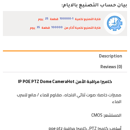
بيان حساب التصنيع بالايام:
فترة التصنيع لكمية
قطعة
يوم
25
100000-1
فترة التصنيع لكمية أكثر من
قطعة
يوم
35
100000
Description
Reviews (0)
كاميرا مراقبة الأمن IP POE PTZ Dome CameraHot
مميزات خاصة:
صوت ثنائي الاتجاه ، مقاوم للماء / مانع لتسرب
الماء
المستشعر:
CMOS
أسلوب:
كاميرا PTZ ، كاميرا مراقبة poe ptz