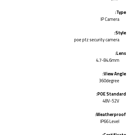
Type:
IP Camera
Style:
poe ptz security camera
Lens:
4.7-84.6mm
View Angle:
360degree
POE Standard:
48V-52V
Weatherproof:
IP66 Level
Certificate: