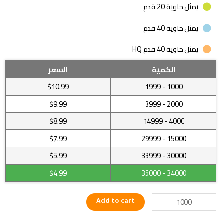
يمثل حاوية 20 قدم
يمثل حاوية 40 قدم
يمثل حاوية 40 قدم HQ
قميص
الكمية
السعر
للرجال
$10.99
- 1999
1000
بة
زراير
$9.99
- 3999
2000
من
$8.99
- 14999
4000
الامام
ذات
$7.99
- 29999
15000
تصميمات
عصرية
30000
- 33999
$5.99
جذابة
$4.99
- 35000
34000
quantity
Add to cart