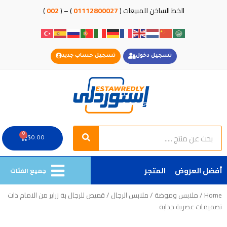
خطي
الخط الساخن للمبيعات (
01112800027
) – (
002
)
لى
لمحتوى
تسجيل دخول
تسجيل حساب جديد
Search
Search
0
Cart
$
0.00
أفضل العروض
المتجر
جميع الفئات
Home
/
ملابس وموضة
/
ملابس الرجال
/ قميص للرجال بة زراير من الامام ذات
تصميمات عصرية جذابة