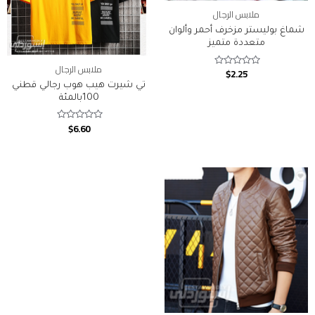
ملابس الرجال
شماغ بوليستر مزخرف أحمر وألوان
متعددة متميز
ملابس الرجال
$
2.25
Rated
0
تي شيرت هيب هوب رجالي قطني
out
of
100بالمئة
5
$
6.60
Rated
0
out
of
5