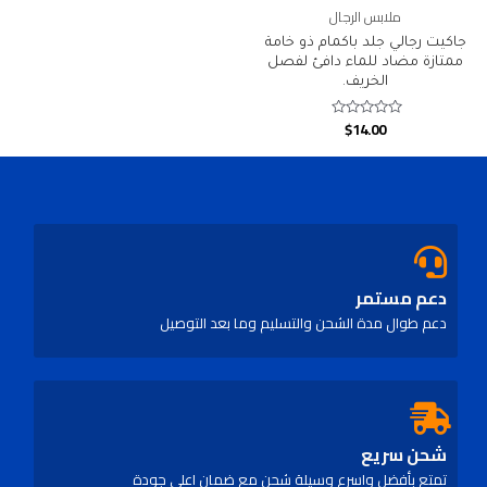
ملابس الرجال
جاكيت رجالي جلد باكمام ذو خامة
ممتازة مضاد للماء دافئ لفصل
الخريف.
$
14.00
Rated
0
out
of
5
دعم مستمر
دعم طوال مدة الشحن والتسليم وما بعد التوصيل
شحن سريع
تمتع بأفضل واسرع وسيلة شحن مع ضمان اعلي جودة