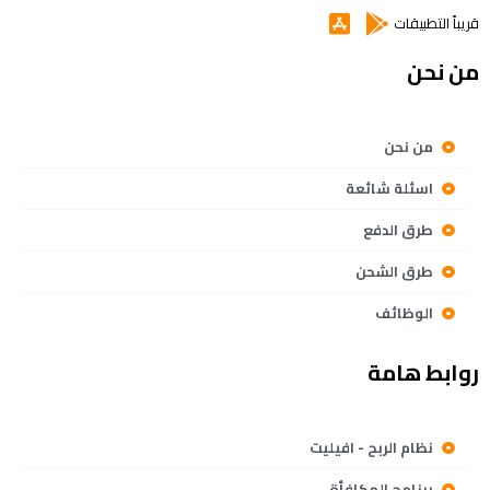
قريباً التطبيقات
من نحن
من نحن
اسئلة شائعة
طرق الدفع
طرق الشحن
الوظائف
روابط هامة
نظام الربح - افيليت
برنامج المكافأة