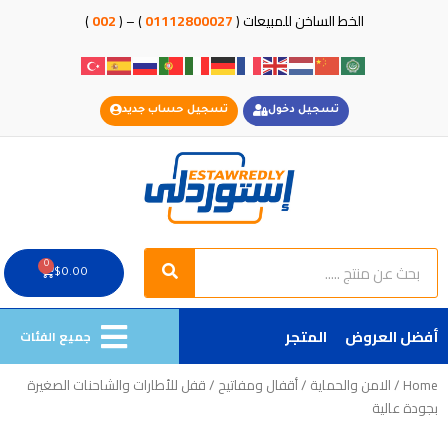
خطي
الخط الساخن للمبيعات (
01112800027
) – (
002
)
لى
لمحتوى
تسجيل دخول
تسجيل حساب جديد
Search
Search
0
Cart
$
0.00
أفضل العروض
المتجر
جميع الفئات
Home
/
الامن والحماية
/
أقفال ومفاتيح
/ قفل للأطارات والشاحنات الصغيرة
بجودة عالية