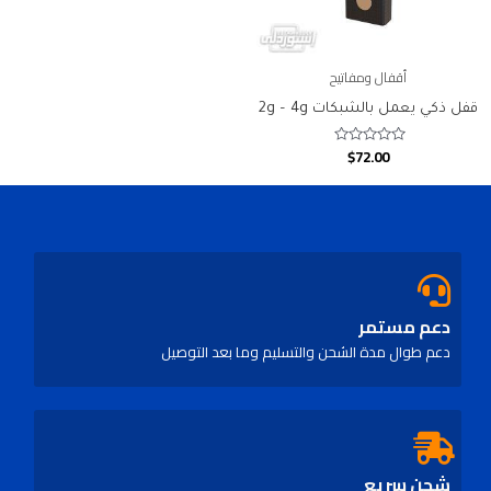
أقفال ومفاتيح
قفل ذكي يعمل بالشبكات 2g – 4g
$
72.00
Rated
0
out
of
5
دعم مستمر
دعم طوال مدة الشحن والتسليم وما بعد التوصيل
شحن سريع