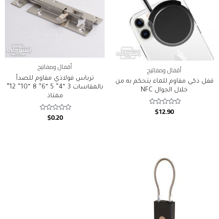
أقفال ومفاتيح
أقفال ومفاتيح
ترباس فولاذي مقاوم للصدأ
قفل ذكي مقاوم للماء يتحكم به من
بالمقاسات 3 “4” 5 “6” 8 “10” 12″
خلال الجوال NFC
ممتاذ
$
12.90
Rated
$
0.20
Rated
0
0
out
out
of
of
5
5