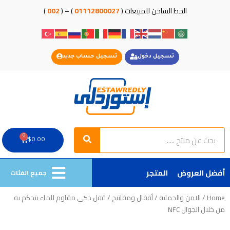
خطي
الخط الساخن للمبيعات (
01112800027
) – (
002
)
لى
لمحتوى
تسجيل دخول
تسجيل حساب جديد
Search
Search
0
Cart
$
0.00
أفضل العروض
المتجر
جميع الفئات
Home
/
الامن والحماية
/
أقفال ومفاتيح
/ قفل ذكي مقاوم للماء يتحكم به
من خلال الجوال NFC