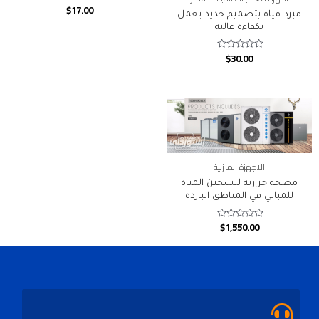
$
17.00
Rated
مبرد مياه بتصميم جديد يعمل
0
out
بكفاءة عالية
of
5
$
30.00
Rated
0
out
of
5
الاجهزة المنزلية
مضخة حرارية لتسخين المياه
للمباني في المناطق الباردة
$
1,550.00
Rated
0
out
of
5