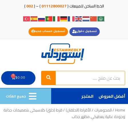
خطي
الخط الساخن للمبيعات (
01112800027
) – (
002
)
لى
لمحتوى
تسجيل دخول
تسجيل حساب جديد
Search
Search
0
Cart
$
0.00
أفضل العروض
المتجر
جميع الفئات
Home
/
المجوهرات
/
الأقراط (الحلقان)
/ قرط (حلق) كلاسيكى بتصميمات جذابة
وجودة عالية يعطيكي مظهر جذاب