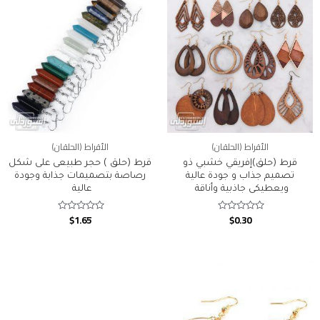
الأقراط (الحلقان)
الأقراط (الحلقان)
قرط (حلق)إفريقي خشبي ذو
قرط (حلق ) حجر طبيعى على شكل
تصميم جذاب و جودة عالية
رصاصة بتصميمات جذابة وجودة
ويعطيكى جاذبية وأناقة
عالية
$
1.65
$
0.30
Rated
Rated
0
0
out
out
of
of
5
5