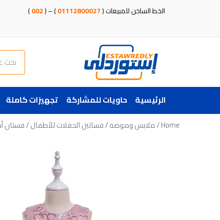
خطي
الخط الساخن للمبيعات (
01112800027
) – (
002
)
لى
لمحتوى
Search
الرئيسية
حاويات للمشاركة
تجهيزات كاملة
Home
/
ملابس وموضة
/
فساتين الحفلات للأطفال
/ فستان أط