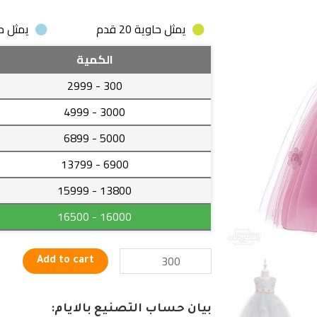
يمثل حاوية 20 قدم
يمثل حاوية
فستان
الكمية
أطفال
- 2999
300
بدون
أكمام
- 4999
3000
به
- 6899
5000
حزام
ورد.
- 13799
6900
quantity
- 15999
13800
- 16500
16000
Add to cart
بيان حساب التصنيع بالايام: