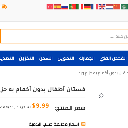
ش
الفحص الفني
الجمارك
التمويل
الشحن
التخزين
التصدير
فال بدون أكمام به حزام ورد.
فستان أطفال بدون أكمام به حزام
سعر المنتج:
$
9.99
السعر باكبر كمية مذك
اسعار مختلفة حسب الكمية