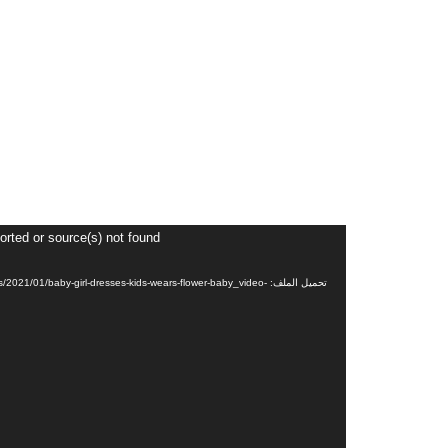
مشغل
orted or source(s) not found
الفيديو
تحميل الملف: 21/01/baby-girl-dresses-kids-wears-flower-baby_video