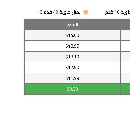
 40 قدم
يمثل حاوية 40 قدم HQ
السعر
$14.60
$13.95
$13.10
$12.50
$11.99
$9.99