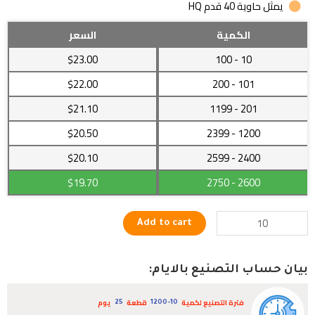
يمثل حاوية 40 قدم HQ
غسالة
الكمية
السعر
صغيرة
$23.00
- 100
10
نصف
أوتوماتيكية
$22.00
- 200
101
ذات
$21.10
- 1199
201
جودة
عالية
$20.50
- 2399
1200
quantity
$20.10
- 2599
2400
$19.70
- 2750
2600
Add to cart
بيان حساب التصنيع بالايام:
فترة التصنيع لكمية
قطعة
يوم
25
1200-10