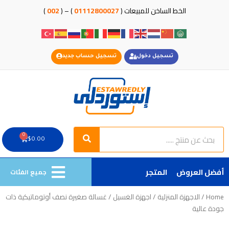
خطي
الخط الساخن للمبيعات (
01112800027
) – (
002
)
لى
لمحتوى
تسجيل دخول
تسجيل حساب جديد
Search
Search
0
Cart
$
0.00
أفضل العروض
المتجر
جميع الفئات
Home
/
الاجهزة المنزلية
/
اجهزة الغسيل
/ غسالة صغيرة نصف أوتوماتيكية ذات
جودة عالية