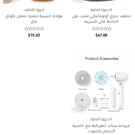
الاجهزة المنزلية
اجهزة التنظيف
مجفف يدوي أوتوماتيكي مثبت على
فواحة خشبية مميزة تعمل بالواي
الحائط عالي السرعة
فاي
$
15.20
$
47.00
Rated
Rated
0
0
out
out
of
of
5
5
الاجهزة المنزلية
مروحة ستاند كهربائية مع خاصية
التحكم بالصوت