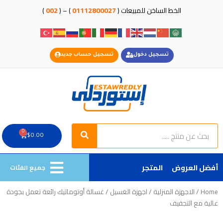
خطي
الخط الساخن للمبيعات (
01112800027
) – (
002
)
لى
لمحتوى
تسجيل دخول
تسجيل حساب جديد
Search
Search
0
Cart
$
0.00
أفضل العروض
المتجر
جميع الفئات
Home
/
الاجهزة المنزلية
/
اجهزة الغسيل
/ غسالة أوتوماتيك رائعة تعمل بجودة
عالية مع التجفيف