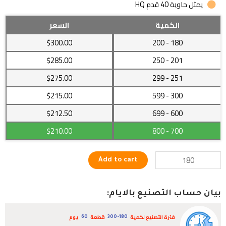
يمثل حاوية 40 قدم HQ
غسالة
الكمية
السعر
أوتوماتيك
$300.00
- 200
180
رائعة
تعمل
$285.00
- 250
201
بجودة
$275.00
- 299
251
عالية
مع
$215.00
- 599
300
التجفيف
$212.50
- 699
600
quantity
$210.00
- 800
700
Add to cart
بيان حساب التصنيع بالايام:
فترة التصنيع لكمية
قطعة
يوم
60
300-180