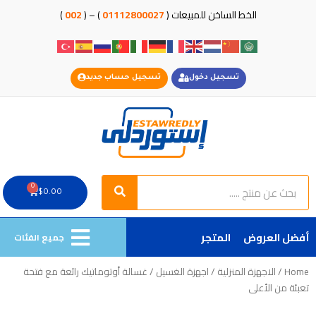
خطي
الخط الساخن للمبيعات (
01112800027
) – (
002
)
لى
لمحتوى
تسجيل دخول
تسجيل حساب جديد
Search
Search
0
Cart
$
0.00
أفضل العروض
المتجر
جميع الفئات
Home
/
الاجهزة المنزلية
/
اجهزة الغسيل
/ غسالة أوتوماتيك رائعة مع فتحة
تعبئة من الأعلى