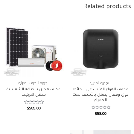
Related products
الاجهزة المنزلية
اجهزة التكيف المنزلية
مجفف الهواء المثبت على الحائط
مكيف هجين بالطاقة الشمسية
قوي وفعال يعمل بالأشعة تحت
سهل التركيب
الحمراء
$
585.00
Rated
0
$
58.00
Rated
out
0
of
out
5
of
5