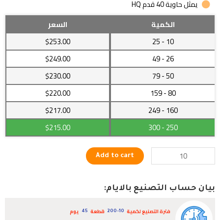
يمثل حاوية 40 قدم HQ
غسالة
الكمية
السعر
أوتوماتيك
$253.00
- 25
10
رائعة
مع
$249.00
- 49
26
فتحة
$230.00
- 79
50
تعبئة
من
$220.00
- 159
80
الأعلى
$217.00
- 249
160
quantity
$215.00
- 300
250
Add to cart
بيان حساب التصنيع بالايام:
فترة التصنيع لكمية
قطعة
يوم
45
200-10