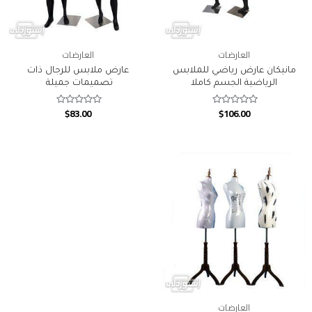
العارضات
العارضات
مانيكان عارض رياضي للملابس
عارض ملابس للرجال ذات
الرياضية الجسم كاملا
تصميمات جميلة
$
83.00
$
106.00
Rated
Rated
0
0
out
out
of
of
5
5
العارضات