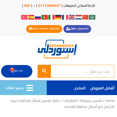
خطي
الخط الساخن للمبيعات (
01112800027
) – (
002
)
لى
لمحتوى
تسجيل دخول
تسجيل حساب جديد
Search
Search
0
Cart
$
0.00
أفضل العروض
المتجر
جميع الفئات
Home
/
ملابس وموضة
/
العارضات
/ عاضة ملابس للمرأة بامكانية تحريك
الذراعين مع أشكال مختلفة للقاعدة