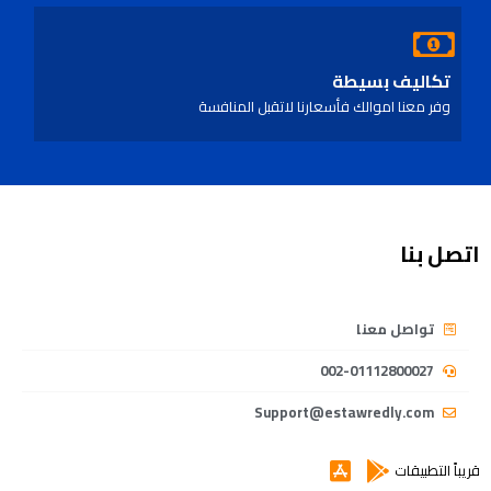
تكاليف بسيطة
وفر معنا اموالك فأسعارنا لاتقبل المنافسة
اتصل بنا
تواصل معنا
002-01112800027
Support@estawredly.com
قريباً التطبيقات