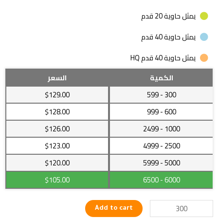
يمثل حاوية 20 قدم
يمثل حاوية 40 قدم
يمثل حاوية 40 قدم HQ
عاضة
الكمية
السعر
ملابس
$129.00
- 599
300
للمرأة
بامكانية
$128.00
- 999
600
تحريك
$126.00
- 2499
1000
الذراعين
مع
$123.00
- 4999
2500
أشكال
مختلفة
5000
- 5999
$120.00
للقاعدة
$105.00
- 6500
6000
quantity
Add to cart