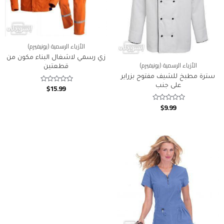
الأزياء الرسمية (يونيفيرم)
زي رسمي لاشغال البناء مكون من
الأزياء الرسمية (يونيفيرم)
قطعتين
سترة مطبخ للشيف مفتوح بزراير
على جنب
$
15.99
Rated
0
out
$
9.99
of
Rated
5
0
out
of
5