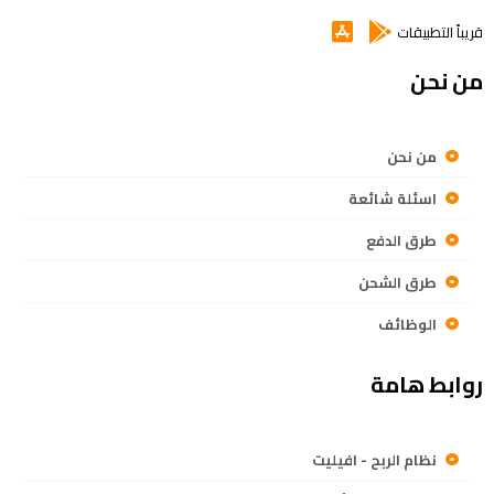
قريباً التطبيقات
من نحن
من نحن
اسئلة شائعة
طرق الدفع
طرق الشحن
الوظائف
روابط هامة
نظام الربح - افيليت