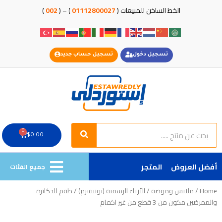
خطي
الخط الساخن للمبيعات (
01112800027
) – (
002
)
لى
لمحتوى
تسجيل دخول
تسجيل حساب جديد
Search
Search
0
Cart
$
0.00
أفضل العروض
المتجر
جميع الفئات
Home
/
ملابس وموضة
/
الأزياء الرسمية (يونيفيرم)
/ طقم للدكاترة
والممرضين مكون من 3 قطع من غير اكمام