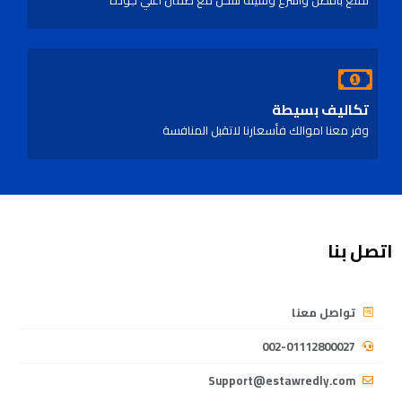
تمتع بأفضل واسرع وسيلة شحن مع ضمان اعلي جودة
تكاليف بسيطة
وفر معنا اموالك فأسعارنا لاتقبل المنافسة
اتصل بنا
تواصل معنا
002-01112800027
Support@estawredly.com