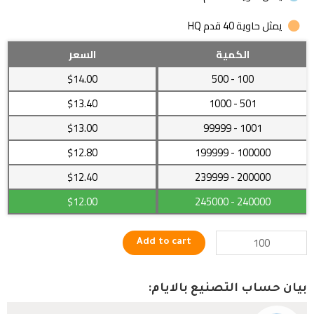
يمثل حاوية 40 قدم HQ
طقم
الكمية
السعر
للدكاترة
$14.00
- 500
100
والممرضين
مكون
$13.40
- 1000
501
من
$13.00
- 99999
1001
3
قطع
$12.80
- 199999
100000
من
غير
200000
- 239999
$12.40
اكمام
$12.00
- 245000
240000
quantity
Add to cart
بيان حساب التصنيع بالايام: