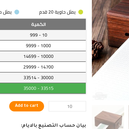
يمثل حاوية 20 قدم
يمثل حاوية
صندوق
الكمية
موسيقى
- 999
10
خشبي
يعمل
- 9999
1000
يدوياً
- 14699
10000
quantity
- 29999
14700
- 33514
30000
- 35000
33515
Add to cart
بيان حساب التصنيع بالايام: