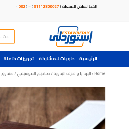
خطي
الخط الساخن للمبيعات (
01112800027
) – (
002
)
لى
لمحتوى
Search
الرئيسية
حاويات للمشاركة
تجهيزات كاملة
Home
/
الهدايا والحرف اليدوية
/
صناديق الموسيقي
/ صندوق م