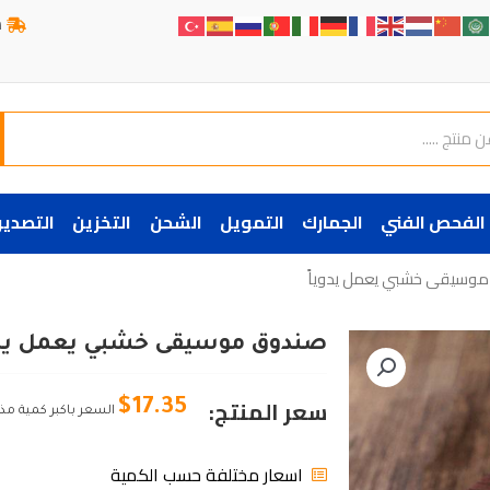
ش
الفحص الفني
الجمارك
التمويل
الشحن
التخزين
التصدير
وسيقى خشبي يعمل يدوياً
صندوق موسيقى خشبي يعمل يدو
سعر المنتج:
$
17.35
السعر باكبر كمية مذ
اسعار مختلفة حسب الكمية