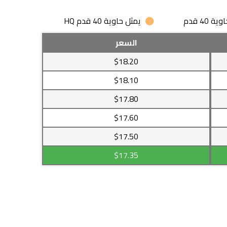
 40 قدم
يمثل حاوية 40 قدم HQ
السعر
$18.20
$18.10
$17.80
$17.60
$17.50
$17.35