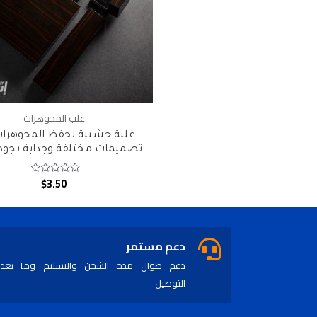
علب المجوهرات
علبة خشبية لحفظ المجوهرات
تصميمات مختلفة وجذابة بجودة
$
3.50
Rated
0
out
of
5
دعم مستمر
دعم طوال مدة الشحن والتسليم وما بعد
التوصيل