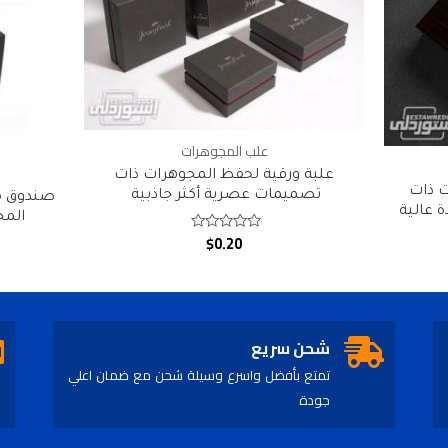
علب المجوهرات
علبة ورقية لحفظ المجوهرات ذات
 ذات
تصميمات عصرية أكثر جاذبية
صندوق م
 عالية
المج
$
0.20
Rated
0
out
of
5
شحن سريع
تمتع بأفضل واسرع وسيلة شحن مع ضمان اعلي
جودة