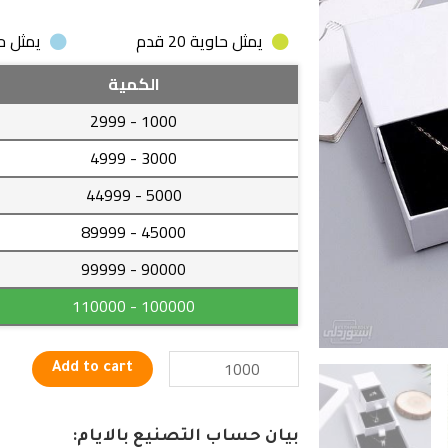
يمثل حاوية 20 قدم
يمثل حاوية
علب
الكمية
من
- 2999
1000
الورق
لحفظ
- 4999
3000
المجوهرات
- 44999
5000
ذات
تصميمات
- 89999
45000
جذابة
- 99999
90000
وجودة
عالية
- 110000
100000
quantity
Add to cart
بيان حساب التصنيع بالايام: