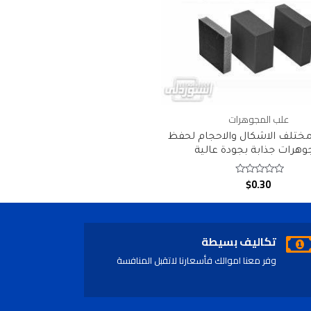
علب المجوهرات
ختلف الاشكال والاحجام لحفظ
وهرات جذابة بجودة عالية
$
0.30
Rated
0
out
of
5
تكاليف بسيطة
وفر معنا اموالك فأسعارنا لاتقبل المنافسة