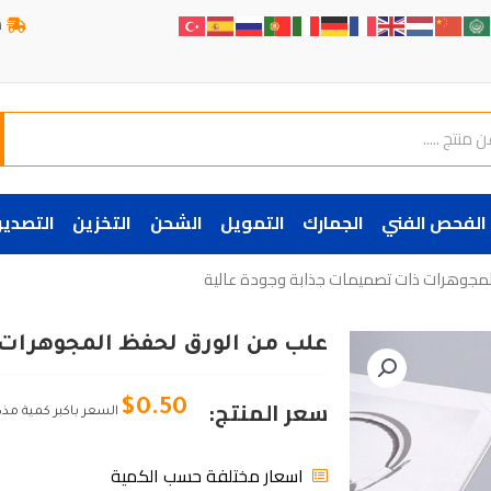
ش
الفحص الفني
الجمارك
التمويل
الشحن
التخزين
التصدير
لمجوهرات ذات تصميمات جذابة وجودة عالية
علب من الورق لحفظ المجوهرات 
سعر المنتج:
$
0.50
السعر باكبر كمية مذ
اسعار مختلفة حسب الكمية