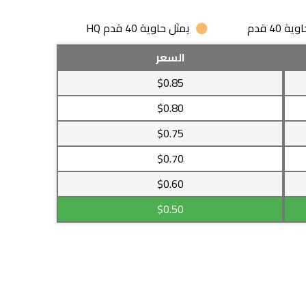
 40 قدم
يمثل حاوية 40 قدم HQ
السعر
$0.85
$0.80
$0.75
$0.70
$0.60
$0.50