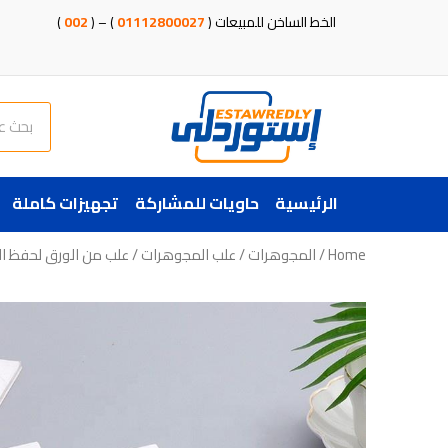
خطي
الخط الساخن للمبيعات (
01112800027
) – (
002
)
لى
لمحتوى
Search
الرئيسية
حاويات للمشاركة
تجهيزات كاملة
Home
/
المجوهرات
/
علب المجوهرات
/ علب من الورق لحفظ ا