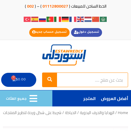
خطي
الخط الساخن للمبيعات (
01112800027
) – (
002
)
لى
لمحتوى
تسجيل دخول
تسجيل حساب جديد
Search
Search
0
Cart
$
0.00
أفضل العروض
المتجر
جميع الفئات
Home
/
الهدايا والحرف اليدوية
/
الحياكة
/ شريط على شكل وردة لتطريز المنتجات