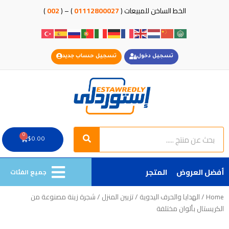
خطي
الخط الساخن للمبيعات (
01112800027
) – (
002
)
لى
لمحتوى
تسجيل دخول
تسجيل حساب جديد
Search
Search
0
Cart
$
0.00
أفضل العروض
المتجر
جميع الفئات
Home
/
الهدايا والحرف اليدوية
/
تزيين المنزل
/ شجرة زينة مصنوعة من
الكريستال بألوان مختلفة