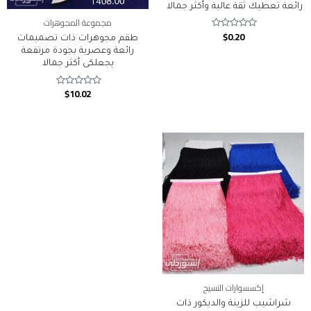
رائعة تعطيك ثقة عالية وأكثر جمالا
مجموعة المجوهرات
$
0.20
Rated
طقم مجوهرات ذات تصميمات
0
رائعة وعصرية بجودة مرتفعة
out
of
يجعلكى أكثر جمالا
5
$
10.02
Rated
0
out
of
5
إكسسوارات النسيج
شراشيب للزينة والديكور ذات