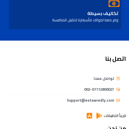
تكاليف بسيطة
وفر معنا اموالك فأسعارنا لاتقبل المنافسة
اتصل بنا
تواصل معنا
002-01112800027
Support@estawredly.com
قريباً التطبيقات
من نحن