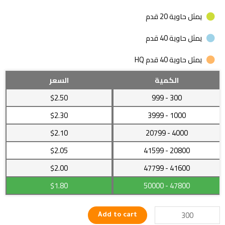
يمثل حاوية 20 قدم
يمثل حاوية 40 قدم
يمثل حاوية 40 قدم HQ
سوار
الكمية
السعر
يحتوي
$2.50
- 999
300
على
بوصلة
$2.30
- 3999
1000
لتحديد
$2.10
- 20799
4000
الأماكن
وولاعة
$2.05
- 41599
20800
مناسب
للتخييم
41600
- 47799
$2.00
quantity
$1.80
- 50000
47800
Add to cart