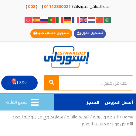
خطي
الخط الساخن للمبيعات (
01112800027
) – (
002
)
لى
لمحتوى
تسجيل دخول
تسجيل حساب جديد
Search
Search
0
Cart
$
0.00
أفضل العروض
المتجر
جميع الفئات
Home
/
الرياضة والترفيه
/
التخييم والتنزه
/ سوار يحتوي على بوصلة لتحديد
الأماكن وولاعة مناسب للتخييم