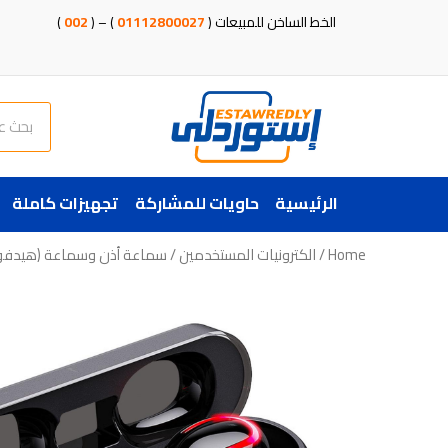
خطي
الخط الساخن للمبيعات (
01112800027
) – (
002
)
لى
لمحتوى
Search
الرئيسية
حاويات للمشاركة
تجهيزات كاملة
Home
/
الكترونيات المستخدمين
/
سماعة أذن وسماعة (هيدفو