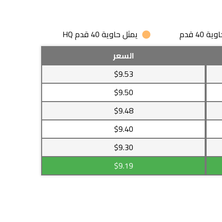
 40 قدم
يمثل حاوية 40 قدم HQ
السعر
$9.53
$9.50
$9.48
$9.40
$9.30
$9.19