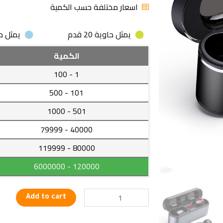
اسعار مختلفة حسب الكمية
يمثل حاوية 20 قدم
يمثل حاوية
سماعة
الكمية
لاسلكية
- 100
1
تعمل
بالبلوتوث
- 500
101
سماعة
- 1000
501
رأس
رياضية
- 79999
40000
للحد
- 119999
80000
من
الضوضاء
- 6000000
120000
5.1
شاشة
رقمية
Add to cart
quantity