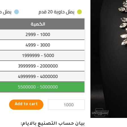
يمثل حاوية 20 قدم
يمثل حاوية
سلسلة
الكمية
ذات
- 2999
1000
تصميمات
حديثة
- 4999
3000
بجودة
- 1999999
5000
عالية
تجعلكى
- 3999999
2000000
أكثر
- 4999999
4000000
جاذبية
وأناقة
- 5500000
5000000
quantity
Add to cart
بيان حساب التصنيع بالايام: