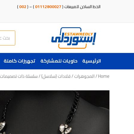
خطي
الخط الساخن للمبيعات (
01112800027
) – (
002
)
لى
لمحتوى
Search
الرئيسية
حاويات للمشاركة
تجهيزات كاملة
Home
/
المجوهرات
/
قلادات (سلاسل)
/ سلسلة ذات تصميمات حد