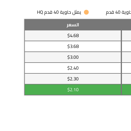
 40 قدم
يمثل حاوية 40 قدم HQ
السعر
$4.68
$3.68
$3.00
$2.40
$2.30
$2.10