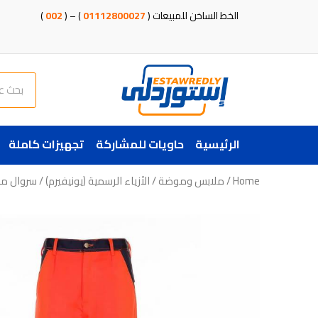
خطي
الخط الساخن للمبيعات (
01112800027
) – (
002
)
لى
لمحتوى
Search
الرئيسية
حاويات للمشاركة
تجهيزات كاملة
Home
/
ملابس وموضة
/
الأزياء الرسمية (يونيفيرم)
/ سروال مم