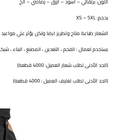
اللون: برتقالي – أسود – أزرق – رصاصي – الخ
بحجم: XS – 5XL
الشعار: طباعة متاح وتطريز ايضا ولكن يؤثر علي مواعيد التوصيل بز
يستخدم لعمال : الفحم ، التعدين ، المصنع ، البناء ، شبكة
(الحد الأدنى لطلب شعار العميل: 4000 قطعة)
(الحد الأدنى لطلب تغليف العميل : 4000 قطعة)