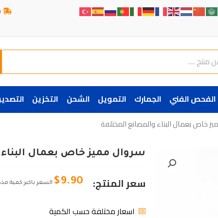
ش
الفحص الفني
الجمارك
التمويل
الشحن
التخزين
التصدير
يز خاص بعمال البناء والمصانع المختلفة
سروال مميز خاص بعمال البناء 
سعر المنتج:
$
9.90
السعر باكبر كمية مذ
اسعار مختلفة حسب الكمية