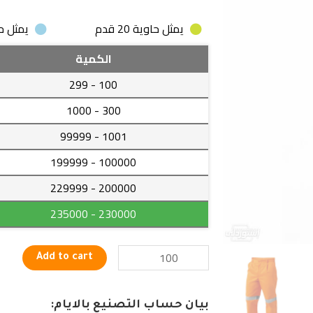
يمثل حاوية 20 قدم
يمثل حاوية
سروال
الكمية
مميز
- 299
100
خاص
بعمال
- 1000
300
البناء
- 99999
1001
والمصانع
المختلفة
- 199999
100000
quantity
- 229999
200000
- 235000
230000
Add to cart
بيان حساب التصنيع بالايام: