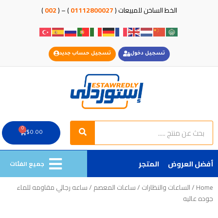
خطي
الخط الساخن للمبيعات (
01112800027
) – (
002
)
لى
لمحتوى
تسجيل دخول
تسجيل حساب جديد
Search
Search
0
Cart
$
0.00
أفضل العروض
المتجر
جميع الفئات
Home
/
الساعات والنظارات
/
ساعات المعصم
/ ساعه رجالي مقاومه للماء
جوده عاليه