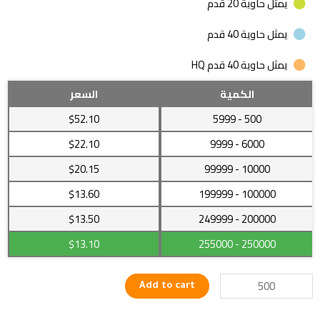
يمثل حاوية 20 قدم
يمثل حاوية 40 قدم
يمثل حاوية 40 قدم HQ
ساعه
الكمية
السعر
رجالي
$52.10
- 5999
500
مقاومه
للماء
$22.10
- 9999
6000
جوده
$20.15
- 99999
10000
عاليه
quantity
$13.60
- 199999
100000
$13.50
- 249999
200000
$13.10
- 255000
250000
Add to cart