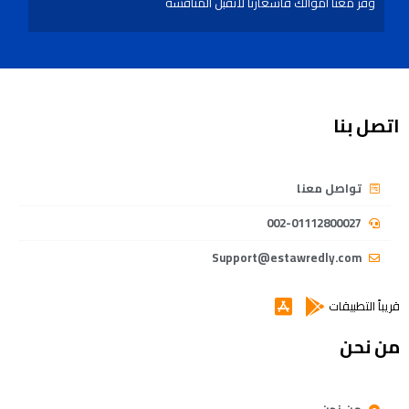
وفر معنا اموالك فأسعارنا لاتقبل المنافسة
اتصل بنا
تواصل معنا
002-01112800027
Support@estawredly.com
قريباً التطبيقات
من نحن