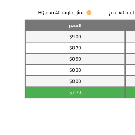
 40 قدم
يمثل حاوية 40 قدم HQ
السعر
$9.00
$8.70
$8.50
$8.30
$8.00
$7.70