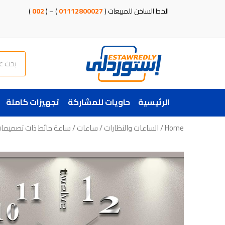
خطي
الخط الساخن للمبيعات (
01112800027
) – (
002
)
لى
لمحتوى
Search
الرئيسية
حاويات للمشاركة
تجهيزات كاملة
Home
/
الساعات والنظارات
/
ساعات
/ ساعة حائط ذات تصميمات