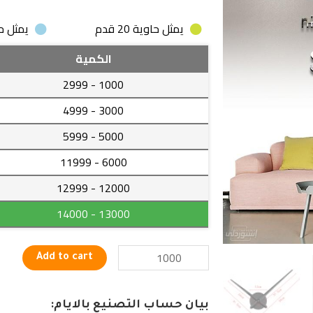
يمثل حاوية 20 قدم
يمثل حاوية
ساعة
الكمية
حائط
- 2999
1000
ذات
تصميمات
- 4999
3000
عصرية
- 5999
5000
بجودة
عالية
- 11999
6000
quantity
- 12999
12000
- 14000
13000
Add to cart
بيان حساب التصنيع بالايام: