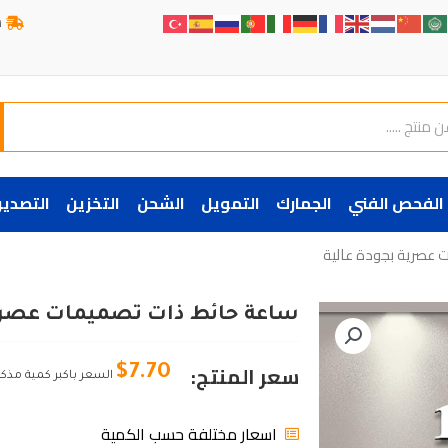
ش
الفحص الفني
الجمارك
التمويل
الشحن
التخزين
التصدير
 عصرية بجودة عالية
ساعة حائط ذات تصميمات عصرية
سعر المنتج:
$
7.70
السعر باكبر كمية مذك
اسعار مختلفة حسب الكمية