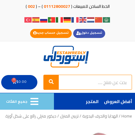
خطي
الخط الساخن للمبيعات (
01112800027
) – (
002
)
لى
لمحتوى
تسجيل دخول
تسجيل حساب جديد
Search
Search
0
Cart
$
0.00
أفضل العروض
المتجر
جميع الفئات
Home
/
الهدايا والحرف اليدوية
/
تزيين المنزل
/ ديكور منزلي رائع على شكل أوزة