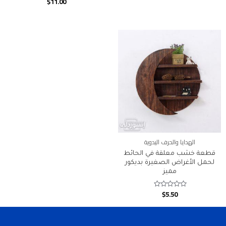
$
11.00
Rated
0
0
out
out
of
of
5
5
الهدايا والحرف اليدوية
قطعة خشب معلقة في الحائط
لحمل الأغراض الصغيرة بديكور
مميز
$
5.50
Rated
0
out
of
5