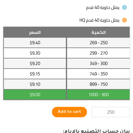
يمثل حاوية 40 قدم
يمثل حاوية 40 قدم HQ
ديكور
الكمية
السعر
منزلي
$9.40
- 269
250
رائع
على
$9.30
- 299
270
شكل
$9.20
- 349
300
أوزة
quantity
$9.15
- 749
350
$9.10
- 899
750
$9.00
- 1000
900
Add to cart
بيان حساب التصنيع بالايام: