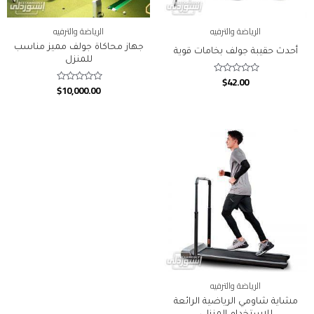
الرياضة والترفيه
الرياضة والترفيه
جهاز محاكاة جولف مميز مناسب
أحدث حقيبة جولف بخامات قوية
للمنزل
$
42.00
Rated
$
10,000.00
Rated
0
0
out
out
of
of
5
5
الرياضة والترفيه
مشاية شاومي الرياضية الرائعة