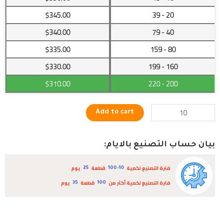
تدريبات
$345.00
- 39
20
عضلة
$340.00
- 79
40
الصدر
بمختلف
$335.00
- 159
80
الزوايا
$330.00
- 199
160
quantity
$310.00
- 220
200
Add to cart
بيان حساب التصنيع بالايام:
فترة التصنيع لكمية
قطعة
يوم
25
100-10
فترة التصنيع لكمية أكثر من
قطعة
يوم
35
100