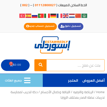
خطي
الخط الساخن للمبيعات (
01112800027
) – (
002
)
لى
لمحتوى
تسجيل دخول
تسجيل حساب جديد
Search
Search
0
Cart
$
0.00
أفضل العروض
المتجر
جميع الفئات
Home
/
الرياضة والترفيه
/
اللياقة وكمال الأجسام
/ دكة لتدريب لممارسة
تدريبات عضلة الصدر بمختلف الزوايا