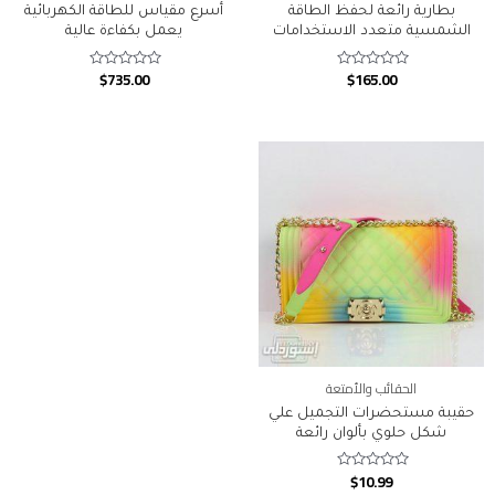
بطارية رائعة لحفظ الطاقة
أسرع مقياس للطاقة الكهربائية
الشمسية متعدد الاستخدامات
يعمل بكفاءة عالية
$
735.00
$
165.00
Rated
Rated
0
0
out
out
of
of
5
5
الحقائب والأمتعة
حقيبة مستحضرات التجميل علي
شكل حلوي بألوان رائعة
$
10.99
Rated
0