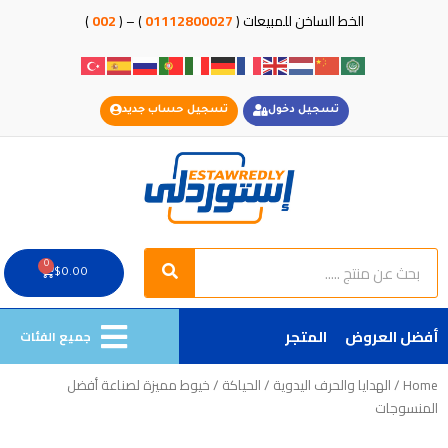
خطي
الخط الساخن للمبيعات (
01112800027
) – (
002
)
لى
لمحتوى
تسجيل دخول
تسجيل حساب جديد
Search
Search
0
Cart
$
0.00
أفضل العروض
المتجر
جميع الفئات
Home
/
الهدايا والحرف اليدوية
/
الحياكة
/ خيوط مميزة لصناعة أفضل
المنسوجات