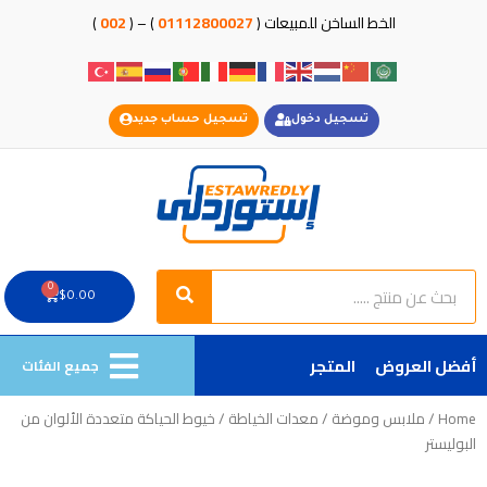
خطي
الخط الساخن للمبيعات (
01112800027
) – (
002
)
لى
لمحتوى
تسجيل دخول
تسجيل حساب جديد
Search
Search
0
Cart
$
0.00
أفضل العروض
المتجر
جميع الفئات
Home
/
ملابس وموضة
/
معدات الخياطة
/ خيوط الحياكة متعددة الألوان من
البوليستر