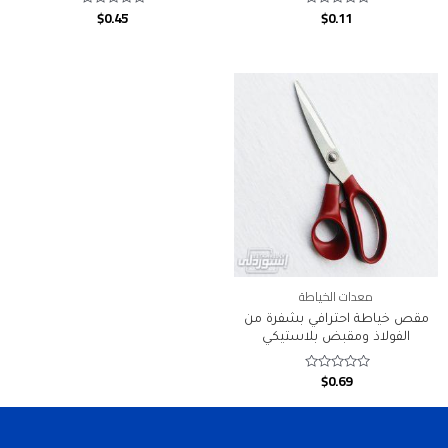
$
0.45
$
0.11
Rated
Rated
0
0
out
out
of
of
5
5
معدات الخياطة
مقص خياطة احترافي بشفرة من
الفولاذ ومقبض بلاستيكي
$
0.69
Rated
0
out
of
5