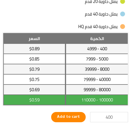
يمثل حاوية 20 قدم
يمثل حاوية 40 قدم
يمثل حاوية 40 قدم HQ
خيوط
الكمية
السعر
الحياكة
$0.89
- 4999
400
متعددة
الألوان
$0.85
- 7999
5000
من
$0.79
- 39999
8000
البوليستر
quantity
$0.75
- 79999
40000
$0.69
- 99999
80000
$0.59
- 110000
100000
Add to cart