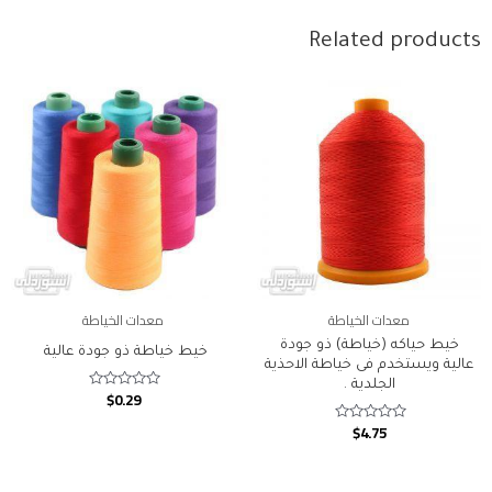
Related products
معدات الخياطة
معدات الخياطة
خيط حياكه (خياطة) ذو جودة
خيط خياطة ذو جودة عالية
عالية ويستخدم فى خياطة الاحذية
الجلدية .
$
0.29
Rated
0
out
$
4.75
Rated
of
0
5
out
of
5