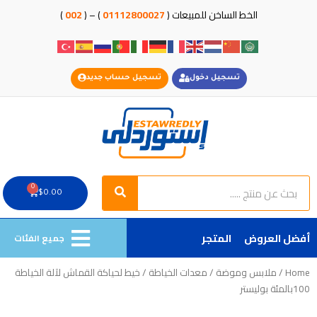
خطي
الخط الساخن للمبيعات (
01112800027
) – (
002
)
لى
لمحتوى
تسجيل دخول
تسجيل حساب جديد
Search
Search
0
Cart
$
0.00
أفضل العروض
المتجر
جميع الفئات
Home
/
ملابس وموضة
/
معدات الخياطة
/ خيط لحياكة القماش لآلة الخياطة
100بالمئة بوليستر