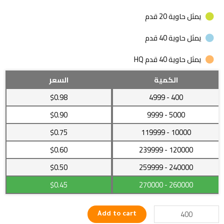
يمثل حاوية 20 قدم
يمثل حاوية 40 قدم
يمثل حاوية 40 قدم HQ
خيط
الكمية
السعر
لحياكة
$0.98
- 4999
400
القماش
لآلة
$0.90
- 9999
5000
الخياطة
$0.75
- 119999
10000
100بالمئة
بوليستر
$0.60
- 239999
120000
quantity
$0.50
- 259999
240000
$0.45
- 270000
260000
Add to cart