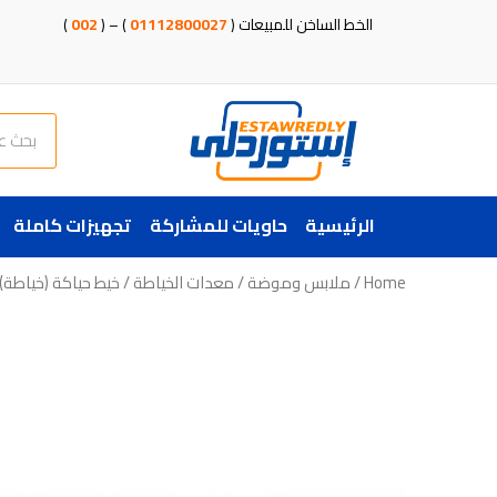
خطي
الخط الساخن للمبيعات (
01112800027
) – (
002
)
لى
لمحتوى
Search
الرئيسية
حاويات للمشاركة
تجهيزات كاملة
Home
/
ملابس وموضة
/
معدات الخياطة
/ خيط حياكة (خياطة