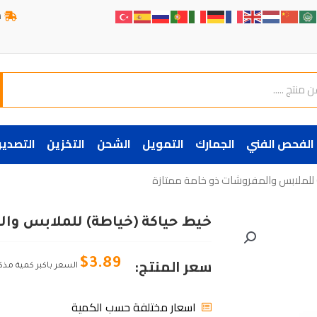
ش
الفحص الفني
الجمارك
التمويل
الشحن
التخزين
التصدير
) للملابس والمفروشات ذو خامة ممتازة
خيط حياكة (خياطة) للملابس وا
سعر المنتج:
$
3.89
السعر باكبر كمية مذك
اسعار مختلفة حسب الكمية