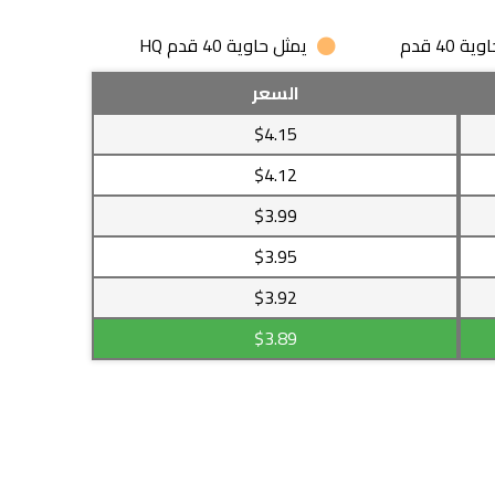
 40 قدم
يمثل حاوية 40 قدم HQ
السعر
$4.15
$4.12
$3.99
$3.95
$3.92
$3.89