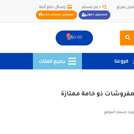
حن سريع
دعم مستمر
وسائل دفع أمنة
تسجيل دخول
تسجيل حساب جديد
Search
0
Cart
$
0.00
فروعنا
جميع الفئات
لمفروشات ذو خامة ممتازة
ورة باسعار الموقع