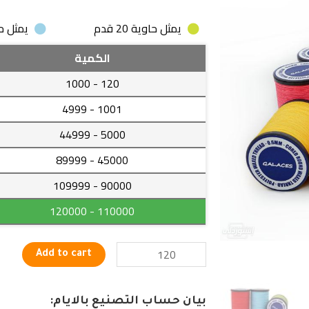
يمثل حاوية 20 قدم
يمثل حاوية
خيط
الكمية
حياكة
- 1000
120
(خياطة)
للملابس
- 4999
1001
والمفروشات
- 44999
5000
ذو
خامة
- 89999
45000
ممتازة
- 109999
90000
quantity
- 120000
110000
Add to cart
بيان حساب التصنيع بالايام: