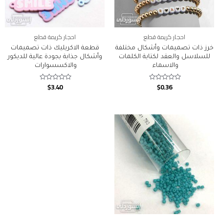
احجار كريمة قطع
احجار كريمة قطع
خرز ذات تصميمات وأشكال مختلفة
قطعة الاكريليك ذات تصميمات
للسلاسل والعقد لكتابة الكلمات
وأشكال جذابة بجودة عالية للديكور
والاسماء
والاكسسوارات
$
3.40
$
0.36
Rated
Rated
0
0
out
out
of
of
5
5