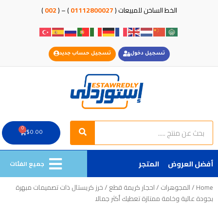
خطي
الخط الساخن للمبيعات (
01112800027
) – (
002
)
لى
لمحتوى
تسجيل دخول
تسجيل حساب جديد
Search
Search
0
Cart
$
0.00
أفضل العروض
المتجر
جميع الفئات
Home
/
المجوهرات
/
احجار كريمة قطع
/ خرز كريستال ذات تصميمات مبهرة
بجودة عالية وخامة ممتازة تعطيك أكثر جمالا