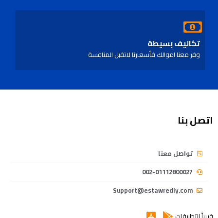
تكاليف بسيطة
وفر معنا اموالك فأسعارنا لاتقبل المنافسة
اتصل بنا
تواصل معنا
002-01112800027
Support@estawredly.com
قريباً التطبيقات