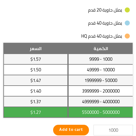
يمثل حاوية 20 قدم
يمثل حاوية 40 قدم
يمثل حاوية 40 قدم HQ
خرز
الكمية
السعر
كريستال
$1.57
- 9999
1000
ذات
تصميمات
$1.50
- 49999
10000
مبهرة
$1.47
- 1999999
50000
بجودة
عالية
$1.40
- 3999999
2000000
وخامة
ممتازة
4000000
- 4999999
$1.37
تعطيك
$1.27
- 5500000
5000000
أكثر
جمالا
quantity
Add to cart