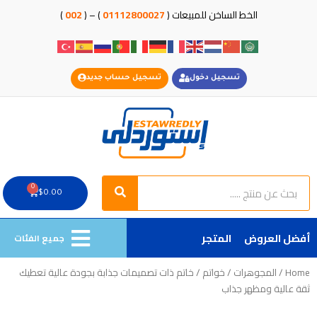
خطي
الخط الساخن للمبيعات (
01112800027
) – (
002
)
لى
لمحتوى
تسجيل دخول
تسجيل حساب جديد
Search
Search
0
Cart
$
0.00
أفضل العروض
المتجر
جميع الفئات
Home
/
المجوهرات
/
خواتم
/ خاتم ذات تصميمات جذابة بجودة عالية تعطيك
ثقة عالية ومظهر جذاب