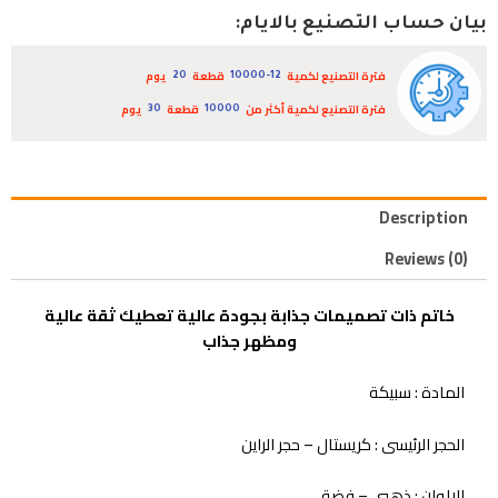
بيان حساب التصنيع بالايام:
فترة التصنيع لكمية
قطعة
يوم
20
10000-12
فترة التصنيع لكمية أكثر من
قطعة
يوم
30
10000
Description
Reviews (0)
خاتم ذات تصميمات جذابة بجودة عالية تعطيك ثقة عالية
ومظهر جذاب
المادة : سبيكة
الحجر الرئيسى : كريستال – حجر الراين
الالوان : ذهبى – فضة