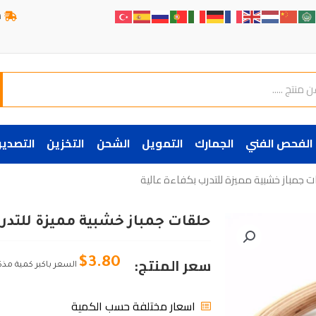
ش
الفحص الفني
الجمارك
التمويل
الشحن
التخزين
التصدير
ت جمباز خشبية مميزة للتدرب بكفاءة عالية
حلقات جمباز خشبية مميزة للتدرب
سعر المنتج:
$
3.80
السعر باكبر كمية مذك
اسعار مختلفة حسب الكمية