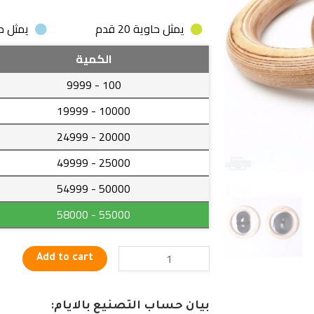
يمثل حاوية 20 قدم
يمثل حاوية
حلقات
الكمية
جمباز
- 9999
100
خشبية
مميزة
- 19999
10000
للتدرب
- 24999
20000
بكفاءة
عالية
- 49999
25000
quantity
- 54999
50000
- 58000
55000
Add to cart
بيان حساب التصنيع بالايام: