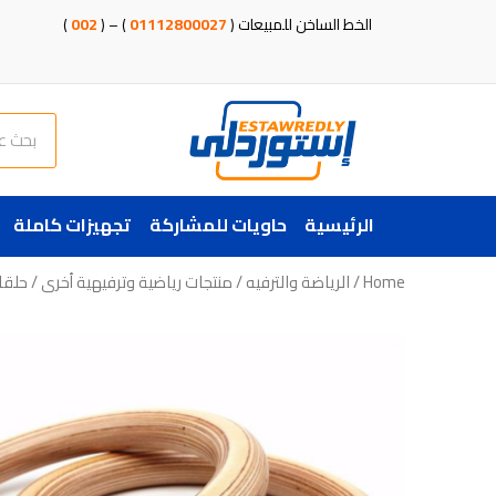
خطي
الخط الساخن للمبيعات (
01112800027
) – (
002
)
لى
لمحتوى
Search
الرئيسية
حاويات للمشاركة
تجهيزات كاملة
Home
/
الرياضة والترفيه
/
منتجات رياضية وترفيهية أخرى
/ حلقا