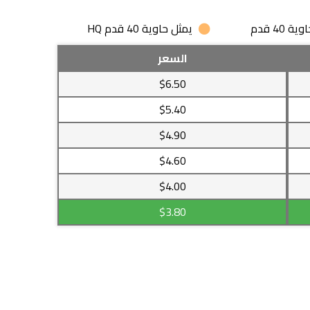
 40 قدم
يمثل حاوية 40 قدم HQ
السعر
$6.50
$5.40
$4.90
$4.60
$4.00
$3.80