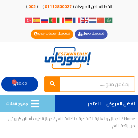
خطي
الخط الساخن للمبيعات (
01112800027
) – (
002
)
لى
لمحتوى
تسجيل دخول
تسجيل حساب جديد
Search
Search
0
Cart
$
0.00
أفضل العروض
المتجر
جميع الفئات
Home
/
الجمال والعناية الشخصية
/
نظافة الفم
/ جهاز تنظيف أسنان كهربائي
من رائحة الفم