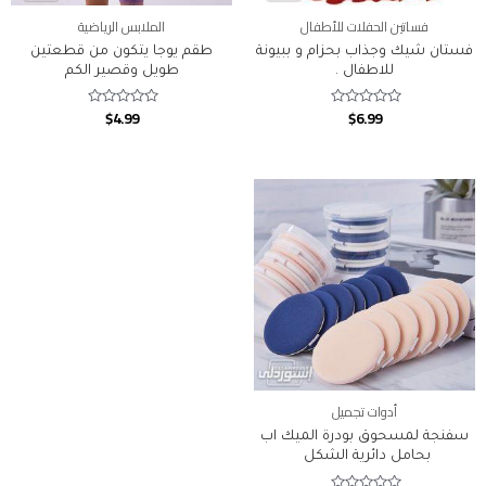
فساتين الحفلات للأطفال
الملابس الرياضية
فستان شيك وجذاب بحزام و ببيونة
طقم يوجا يتكون من قطعتين
للاطفال .
طويل وقصير الكم
$
4.99
$
6.99
Rated
Rated
0
0
out
out
of
of
5
5
أدوات تجميل
سفنجة لمسحوق بودرة الميك اب
بحامل دائرية الشكل