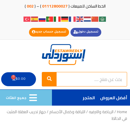
خطي
الخط الساخن للمبيعات (
01112800027
) – (
002
)
لى
لمحتوى
تسجيل دخول
تسجيل حساب جديد
Search
Search
0
Cart
$
0.00
أفضل العروض
المتجر
جميع الفئات
Home
/
الرياضة والترفيه
/
اللياقة وكمال الأجسام
/ جهاز تدريب العقلة المثبت
في الحائظ