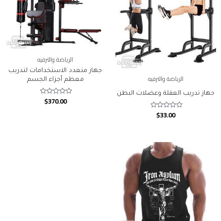
الرياضة والترفيه
جهاز متعدد الاستخدامات لتدريب
الرياضة والترفيه
معظم أجزاء الجسم
جهاز تدريب العقلة وعضلات البطن
$
370.00
Rated
0
out
$
33.00
Rated
of
0
5
out
of
5