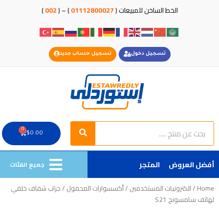
خطي
الخط الساخن للمبيعات (
01112800027
) – (
002
)
لى
لمحتوى
تسجيل دخول
تسجيل حساب جديد
Search
Search
0
Cart
$
0.00
أفضل العروض
المتجر
جميع الفئات
Home
/
الكترونيات المستخدمين
/
أكسسوارات المحمول
/ جراب شفاف خلفي
لهاتف سامسونج S21