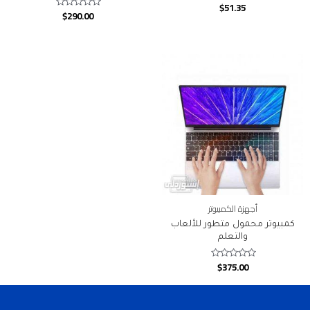
$
51.35
Rated
$
290.00
Rated
0
0
out
out
of
of
5
5
أجهزة الكمبيوتر
كمبيوتر محمول متطور للألعاب
والتعلم
$
375.00
Rated
0
out
of
5