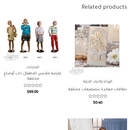
Related products
العارضات
عارضة ملابس للاطفال ذات أوضاع
مختلفة
الهدايا والحرف اليدوية
بطاقات معايدة بتصميمات مختلفة
$
69.00
Rated
0
out
$
0.40
of
Rated
5
0
out
of
5