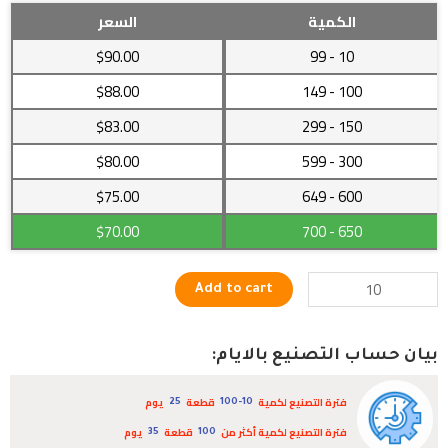
تمثال
الكمية
السعر
رأس
$90.00
- 99
10
غزالة
رائع
$88.00
- 149
100
بلون
$83.00
- 299
150
ذهبي
مميز
$80.00
- 599
300
quantity
$75.00
- 649
600
$70.00
- 700
650
Add to cart
بيان حساب التصنيع بالايام:
فترة التصنيع لكمية
قطعة
يوم
25
100-10
فترة التصنيع لكمية أكثر من
قطعة
يوم
35
100