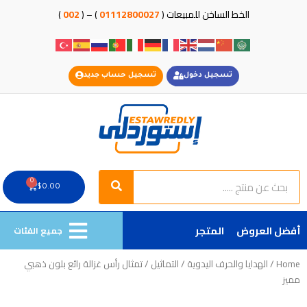
خطي
الخط الساخن للمبيعات (
01112800027
) – (
002
)
لى
لمحتوى
تسجيل دخول
تسجيل حساب جديد
Search
Search
0
Cart
$
0.00
أفضل العروض
المتجر
جميع الفئات
Home
/
الهدايا والحرف اليدوية
/
التماثيل
/ تمثال رأس غزالة رائع بلون ذهبي
مميز