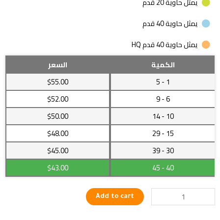
يمثل حاوية 20 قدم
يمثل حاوية 40 قدم
يمثل حاوية 40 قدم HQ
تمثال
الكمية
السعر
برونزي
$55.00
- 5
1
للرجل
المفكر
$52.00
- 9
6
بتصميم
$50.00
- 14
10
رائع
quantity
$48.00
- 29
15
$45.00
- 39
30
$43.00
- 45
40
Add to cart