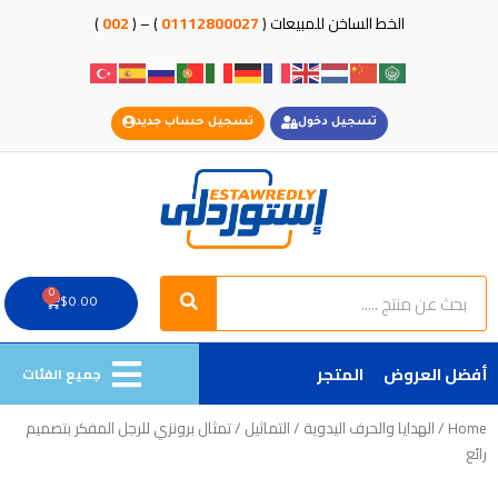
خطي
الخط الساخن للمبيعات (
01112800027
) – (
002
)
لى
لمحتوى
تسجيل دخول
تسجيل حساب جديد
Search
Search
0
Cart
$
0.00
أفضل العروض
المتجر
جميع الفئات
Home
/
الهدايا والحرف اليدوية
/
التماثيل
/ تمثال برونزي للرجل المفكر بتصميم
رائع