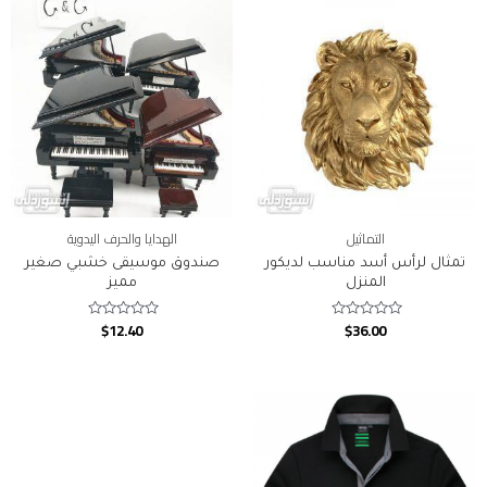
التماثيل
الهدايا والحرف اليدوية
تمثال لرأس أسد مناسب لديكور
صندوق موسيقى خشبي صغير
المنزل
مميز
$
12.40
$
36.00
Rated
Rated
0
0
out
out
of
of
5
5