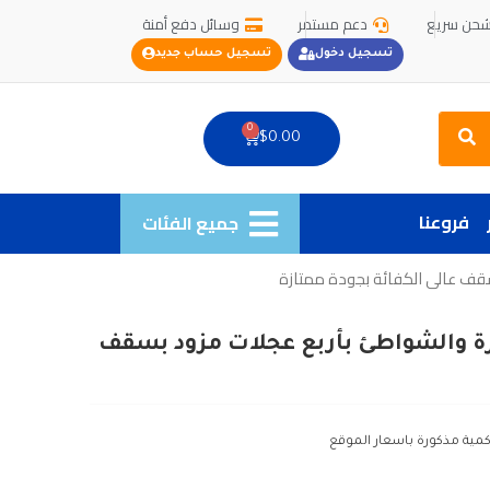
حن سريع
دعم مستمر
وسائل دفع أمنة
تسجيل دخول
تسجيل حساب جديد
Search
0
Cart
$
0.00
فروعنا
جميع الفئات
سقف عالى الكفائة بجودة ممتازة
رة والشواطئ بأربع عجلات مزود بسقف
كمية مذكورة باسعار الموقع