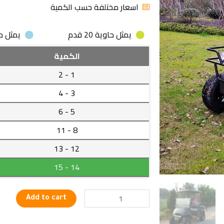
اسعار مختلفة حسب الكمية
يمثل حاوية 20 قدم
يمثل حاوية
بيتش
الكمية
باجى
- 2
1
كهربائى
للطرق
- 4
3
الوعرة
- 6
5
والشواطئ
بأربع
- 11
8
عجلات
- 13
12
مزود
بسقف
- 15
14
عالى
الكفائة
بجودة
Add to cart
ممتازة