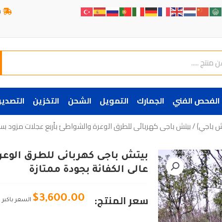
ش
الفحص الفني
الجمارك
التمويل
الشحن
التخزين
التصدير
تش باجي)
/ بيتش باجى كهربائى للطرق الوعرة والشواطئ بأربع عجلات مزود ب
بيتش باجى كهربائى للطرق الوع
عالى الكفائة بجودة ممتازة
سعر المنتج:
$
3,600.00
السعر باكبر 