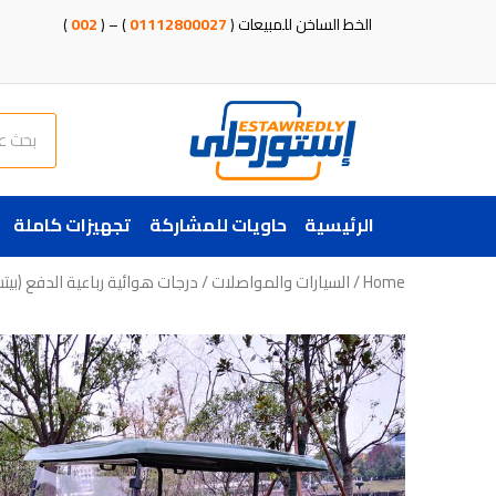
خطي
الخط الساخن للمبيعات (
01112800027
) – (
002
)
لى
لمحتوى
Search
الرئيسية
حاويات للمشاركة
تجهيزات كاملة
Home
/
السيارات والمواصلات
/
درجات هوائية رباعية الدفع (بي