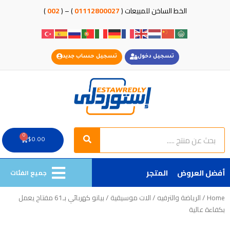
خطي
الخط الساخن للمبيعات (
01112800027
) – (
002
)
لى
لمحتوى
تسجيل دخول
تسجيل حساب جديد
Search
Search
0
Cart
$
0.00
أفضل العروض
المتجر
جميع الفئات
Home
/
الرياضة والترفيه
/
الات موسيقية
/ بيانو كهربائي بـ61 مفتاح يعمل
بكفاءة عالية