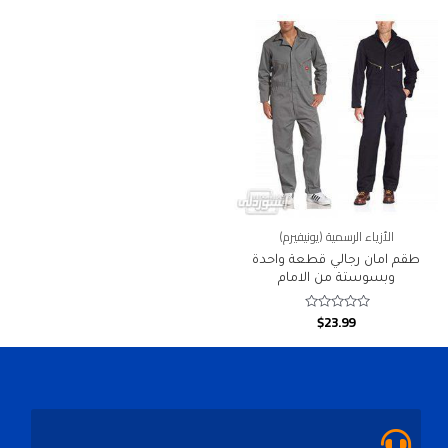
5
5
الأزياء الرسمية (يونيفيرم)
طقم امان رجالي قطعة واحدة
وبسوستة من الامام
$
23.99
Rated
0
out
of
5