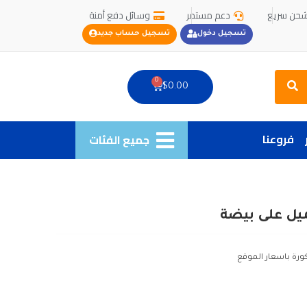
حن سريع
دعم مستمر
وسائل دفع أمنة
تسجيل دخول
تسجيل حساب جديد
Search
0
Cart
$
0.00
فروعنا
جميع الفئات
يل على بيضة
كورة باسعار الموقع