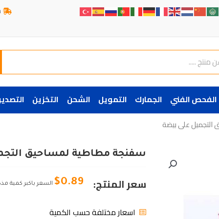
ش
الفحص الفني
الجمارك
التمويل
الشحن
التخزين
التصدير
التجميل على بيضة
سفنجة مطاطية لمساحيق التجم
سعر المنتج:
$
0.89
السعر باكبر كمية مذ
اسعار مختلفة حسب الكمية