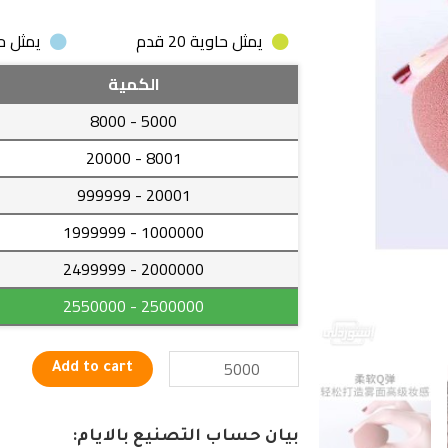
يمثل حاوية 20 قدم
يمثل حاوية
سفنجة
الكمية
مطاطية
- 8000
5000
لمساحيق
التجميل
- 20000
8001
على
- 999999
20001
بيضة
quantity
- 1999999
1000000
- 2499999
2000000
- 2550000
2500000
Add to cart
بيان حساب التصنيع بالايام: