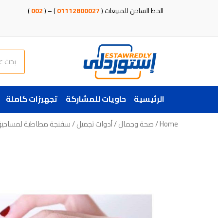
خطي
الخط الساخن للمبيعات (
01112800027
) – (
002
)
لى
لمحتوى
Search
الرئيسية
حاويات للمشاركة
تجهيزات كاملة
Home
/
صحة وجمال
/
أدوات تجميل
/ سفنجة مطاطية لمساحيق 