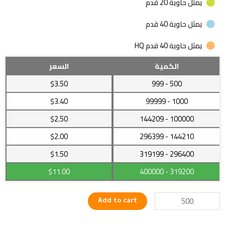
يمثل حاوية 20 قدم
يمثل حاوية 40 قدم
يمثل حاوية 40 قدم HQ
إطار
الكمية
السعر
صورة
$3.50
- 999
500
للأميرة
بشكل
$3.40
- 99999
1000
مميز
$2.50
- 144209
100000
لتزيين
المنزل
$2.00
- 296399
144210
quantity
$1.50
- 319199
296400
$11.00
- 400000
319200
Add to cart