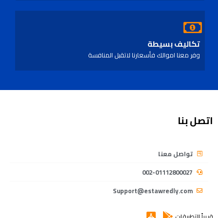
تكاليف بسيطة
وفر معنا اموالك فأسعارنا لاتقبل المنافسة
اتصل بنا
تواصل معنا
002-01112800027
Support@estawredly.com
قريباً التطبيقات