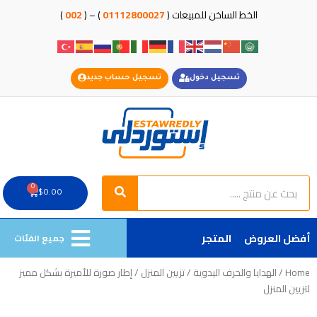
خطي
الخط الساخن للمبيعات (
01112800027
) – (
002
)
لى
لمحتوى
تسجيل دخول
تسجيل حساب جديد
Search
Search
0
Cart
$
0.00
أفضل العروض
المتجر
جميع الفئات
Home
/
الهدايا والحرف اليدوية
/
تزيين المنزل
/ إطار صورة للأميرة بشكل مميز
لتزيين المنزل