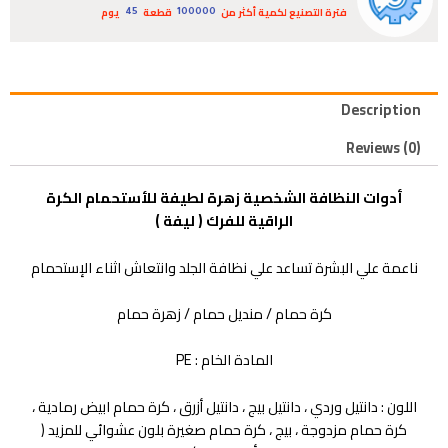
فترة التصنيع لكمية أكثر من
قطعة
يوم
45
100000
Description
Reviews (0)
أدوات النظافة الشخصية زهرة لطيفة للأستحمام الكرة
الراقية للفرك ( ليفة )
ناعمة علي البشرة تساعد علي نظافة الجلد وانتعاش اثناء الإستحمام
كرة حمام / منديل حمام / زهرة حمام
المادة الخام : PE
اللون : دانتيل وردي ، دانتيل بيج ، دانتيل أزرق ، كرة حمام ابيض رمادية ،
كرة حمام مزدوجة ، بيج ، كرة حمام صغيرة بلون عشوائي للمزيد (