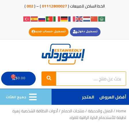
خطي
الخط الساخن للمبيعات (
01112800027
) – (
002
)
لى
لمحتوى
تسجيل دخول
تسجيل حساب جديد
Search
Search
0
Cart
$
0.00
أفضل العروض
المتجر
جميع الفئات
Home
/
المنزل والحديقة
/
منتجات الحمام
/ أدوات النظافة الشخصية زهرة
لطيفة للأستحمام الكرة الراقية للفرك