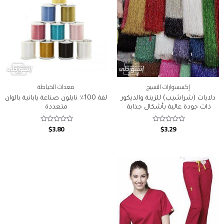
إكسسوارات النسيج
معدات الخياطة
دلايات (شراشيب) للزينة والديكور
لفة 100٪ نايلون صناعة يابانية بالوان
ذات جودة عالية بأشكال جذابة
متعددة
$
3.80
$
3.29
Rated
Rated
0
0
out
out
of
of
5
5