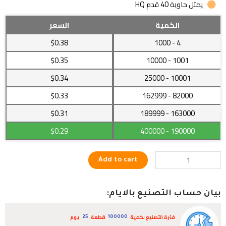
يمثل حاوية 40 قدم HQ
أدوات
الكمية
السعر
النظافة
$0.38
- 1000
4
الشخصية
زهرة
$0.35
- 10000
1001
لطيفة
$0.34
- 25000
10001
للأستحمام
الكرة
$0.33
- 162999
82000
الراقية
للفرك
163000
- 189999
$0.31
quantity
$0.29
- 400000
190000
Add to cart
بيان حساب التصنيع بالايام:
فترة التصنيع لكمية
قطعة
يوم
25
100000